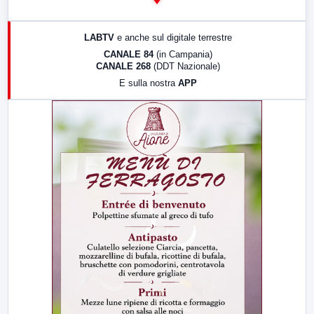
14:00
LabNews
17:00
LabNews (replica)
LABTV
e anche sul digitale terrestre
18:30
Di Faccia e di Profilo (repliche)
CANALE 84
(in Campania)
CANALE 268
(DDT Nazionale)
19:30
LabNews (Diretta)
E sulla nostra
APP
21:00
Free Sport
23:00
LabNews (replica)