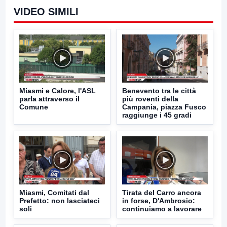
VIDEO SIMILI
Miasmi e Calore, l'ASL
Benevento tra le città
parla attraverso il
più roventi della
Comune
Campania, piazza Fusco
raggiunge i 45 gradi
Miasmi, Comitati dal
Tirata del Carro ancora
Prefetto: non lasciateci
in forse, D'Ambrosio:
soli
continuiamo a lavorare