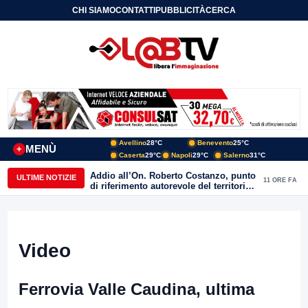
CHI SIAMO
CONTATTI
PUBBLICITÀ
CERCA
Avellino
28°C
Benevento
25°C
MENÙ
+
Caserta
29°C
Napoli
29°C
Salerno
31°C
Addio all’On. Roberto Costanzo, punto
ULTIME NOTIZIE
11 ORE FA
di riferimento autorevole del territorio,
Parente: “alle Acli ha donato amicizia,
passione e impegno autentico”
Video
Ferrovia Valle Caudina, ultima