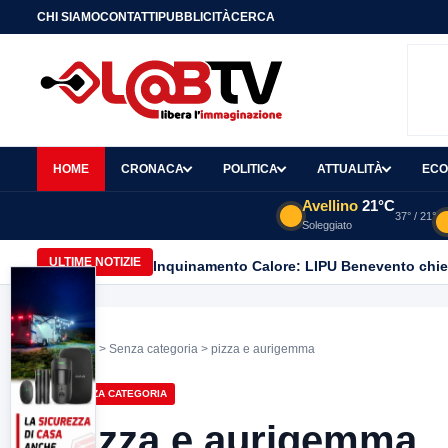
CHI SIAMO
CONTATTI
PUBBLICITÀ
CERCA
HOME
CRONACA
POLITICA
ATTUALITÀ
ECO
Avellino
21°C
37° / 21°
Soleggiato
ULTIME NOTIZIE
Home
>
Senza categoria
> pizza e aurigemma
SENZA CATEGORIA
pizza e aurigemma