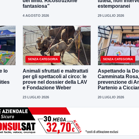
dei limiti. Ricostruzione
tutela, non interv
fantasiosa”
estemporanei
4 AGOSTO 2026
29 LUGLIO 2026
SENZA CATEGORIA
SENZA CATEGORIA
e lo
Animali sfruttati e maltrattati
Aspettando la D
per gli spettacoli al circo: le
Camminata Rosa, i
ities
prove nel dossier della LAV
prevenzione di 
e Fondazione Weber
Partenio a Ciccia
23 LUGLIO 2026
20 LUGLIO 2026