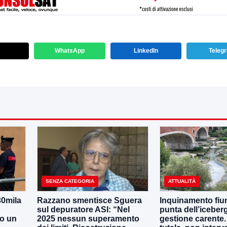
WhatsApp
LinkedIn
Teleg
SENZA CATEGORIA
ATTUALITÀ
30mila
Razzano smentisce Sguera
Inquinamento fiu
sul depuratore ASI: “Nel
punta dell’iceber
no un
2025 nessun superamento
gestione carente