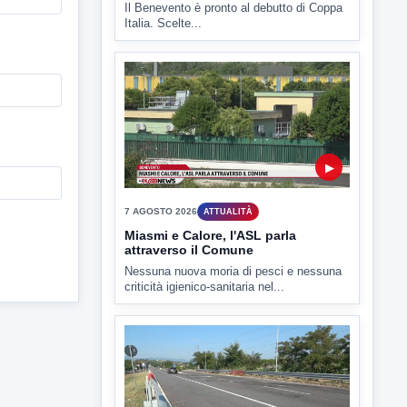
▶
7 AGOSTO 2026
SPORT BENEVENTO
Benevento Calcio: Le scelte di
Floro Flores per il debutto di Coppa
Italia
Il Benevento è pronto al debutto di Coppa
Italia. Scelte...
▶
7 AGOSTO 2026
ATTUALITÀ
Miasmi e Calore, l'ASL parla
attraverso il Comune
Nessuna nuova moria di pesci e nessuna
criticità igienico-sanitaria nel...