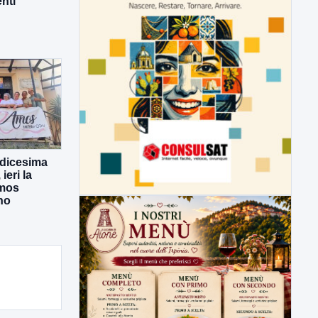
enti
odicesima
eri la
Amos
no