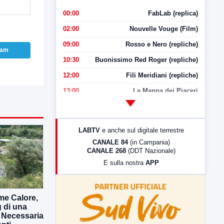
00:00
FabLab (replica)
02:00
Nouvelle Vouge (Film)
09:00
Rosso e Nero (repliche)
ram
10:30
Buonissimo Red Roger (repliche)
12:00
Fili Meridiani (repliche)
13:00
La Mappa dei Piaceri
14:00
LabNews
17:00
LabNews (replica)
LABTV
e anche sul digitale terrestre
18:30
Di Faccia e di Profilo (repliche)
CANALE 84
(in Campania)
CANALE 268
(DDT Nazionale)
19:30
LabNews (Diretta)
E sulla nostra
APP
21:00
Free Sport
23:00
LabNews (replica)
me Calore,
g di una
. Necessaria