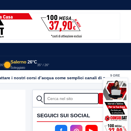
Salerno
26°C
 26°
35° / 26°
Soleggiato
9 ORE
Inquinamento Calore: LIPU Benevento chiede trasparenza. “Basta emergenze: non possiamo continuare a trattare i nostri corsi d’acqua come semplici canali di scarico
FA
CERCA
Cerca
SEGUICI SUI SOCIAL
f
◎
▶