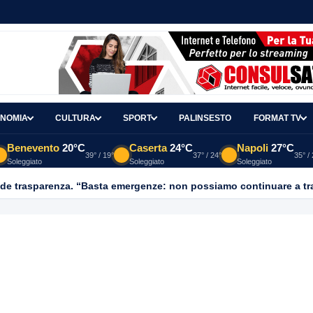
NOMIA
CULTURA
SPORT
PALINSESTO
FORMAT TV
Benevento
20°C
Caserta
24°C
Napoli
27°C
39° / 19°
37° / 24°
35° /
Soleggiato
Soleggiato
Soleggiato