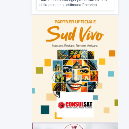
7 AGOSTO 2026
CRONACA
Malore o aggressione? Sarà
l'autopsia a chiarire il giallo di Villa
Adriana
Sarà affidato con ogni probabilità all'inizio
della prossima settimana l'incarico...