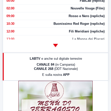
00:00
FabLab (replica)
02:00
Nouvelle Vouge (Film)
09:00
Rosso e Nero (repliche)
10:30
Buonissimo Red Roger (repliche)
12:00
Fili Meridiani (repliche)
13:00
La Mappa dei Piaceri
14:00
LabNews
17:00
LabNews (replica)
LABTV
e anche sul digitale terrestre
18:30
Di Faccia e di Profilo (repliche)
CANALE 84
(in Campania)
CANALE 268
(DDT Nazionale)
19:30
LabNews (Diretta)
E sulla nostra
APP
21:00
Free Sport
23:00
LabNews (replica)