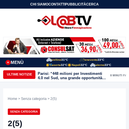
CHI SIAMO
CONTATTI
PUBBLICITÀ
CERCA
Avellino
31°C
Benevento
33°C
MENÙ
+
Caserta
32°C
Napoli
32°C
Salerno
33°C
Parisi: “448 milioni per Investimenti
ULTIME NOTIZIE
8 MINUTI FA
4.0 nel Sud, una grande opportunità
anche per il Sannio”
Home
>
Senza categoria
> 2(5)
SENZA CATEGORIA
2(5)