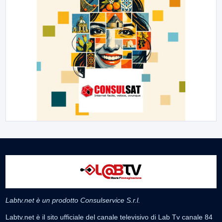
Labtv.net è un prodotto Consulservice S.r.l.
Labtv.net è il sito ufficiale del canale televisivo di Lab Tv canale 84