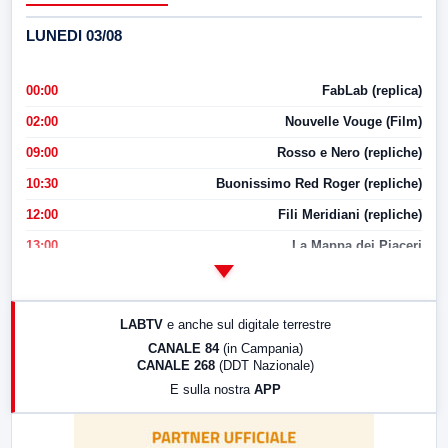
LUNEDI 03/08
00:00
FabLab (replica)
02:00
Nouvelle Vouge (Film)
09:00
Rosso e Nero (repliche)
10:30
Buonissimo Red Roger (repliche)
12:00
Fili Meridiani (repliche)
13:00
La Mappa dei Piaceri
14:00
LabNews
17:00
LabNews (replica)
LABTV
e anche sul digitale terrestre
18:30
Di Faccia e di Profilo (repliche)
CANALE 84
(in Campania)
CANALE 268
(DDT Nazionale)
19:30
LabNews (Diretta)
E sulla nostra
APP
21:00
Free Sport
23:00
LabNews (replica)