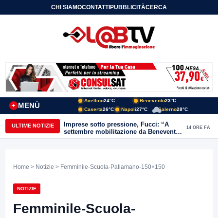
CHI SIAMO
CONTATTI
PUBBLICITÀ
CERCA
Avellino
24°C
Benevento
23°C
MENÙ
+
Caserta
26°C
Napoli
27°C
Salerno
28°C
Imprese sotto pressione, Fucci: “A
ULTIME NOTIZIE
14 ORE FA
settembre mobilitazione da Benevento
e Avellino”
Home
>
Notizie
> Femminile-Scuola-Pallamano-150×150
NOTIZIE
Femminile-Scuola-