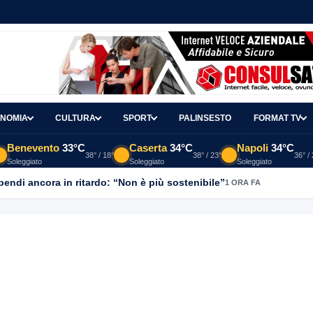
NOMIA
CULTURA
SPORT
PALINSESTO
FORMAT TV
Benevento
33°C
Caserta
34°C
Napoli
34°C
38° / 18°
38° / 23°
36° /
Soleggiato
Soleggiato
Soleggiato
ipendi ancora in ritardo: “Non è più sostenibile”
1 ORA FA