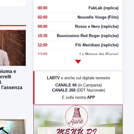
00:00
FabLab (replica)
02:00
Nouvelle Vouge (Film)
09:00
Rosso e Nero (repliche)
10:30
Buonissimo Red Roger (repliche)
12:00
Fili Meridiani (repliche)
13:00
La Mappa dei Piaceri
14:00
LabNews
hiuma e
17:00
LabNews (replica)
rrelli
LABTV
e anche sul digitale terrestre
i.
18:30
Di Faccia e di Profilo (repliche)
CANALE 84
(in Campania)
 l’assenza
CANALE 268
(DDT Nazionale)
19:30
LabNews (Diretta)
E sulla nostra
APP
21:00
Free Sport
23:00
LabNews (replica)