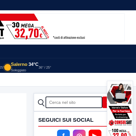
Salerno
34°C
 25°
36° / 25°
Soleggiato
CERCA
Cerca
SEGUICI SUI SOCIAL
f
◎
▶