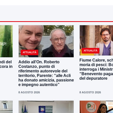
ATTUALITÀ
ATTUALITÀ
Fiume Calore, sc
ndi del
Addio all’On. Roberto
moria di pesci: Bo
cora in
Costanzo, punto di
interroga i Ministr
riferimento autorevole del
“Benevento paga
territorio, Parente: “alle Acli
del depuratore
ha donato amicizia, passione
e impegno autentico”
8 AGOSTO 2026
8 AGOSTO 2026