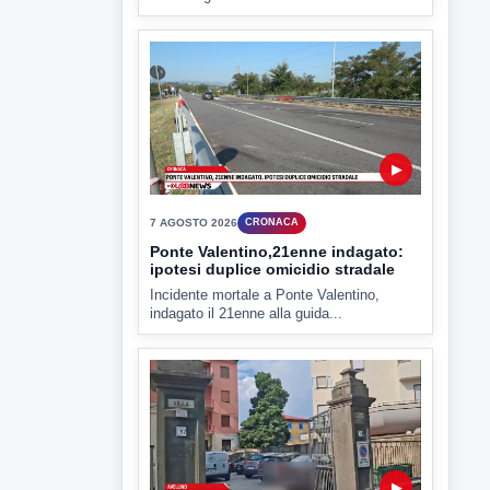
▶
7 AGOSTO 2026
CRONACA
Ponte Valentino,21enne indagato:
ipotesi duplice omicidio stradale
Incidente mortale a Ponte Valentino,
indagato il 21enne alla guida...
▶
7 AGOSTO 2026
CRONACA
Malore o aggressione? Sarà
l'autopsia a chiarire il giallo di Villa
Adriana
Sarà affidato con ogni probabilità all'inizio