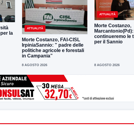
ATTUALITÀ
Morte Costanzo,
sità
ATTUALITÀ
Marcantonio(Pd):
per la
continueremo le t
Morte Costanzo, FAI-CISL
per il Sannio
IrpiniaSannio: ” padre delle
politiche agricole e forestali
in Campania”
8 AGOSTO 2026
8 AGOSTO 2026