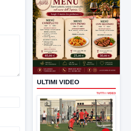
ULTIMI VIDEO
TUTTI I VIDEO
▶
7 AGOSTO 2026
SPORT BENEVENTO
Benevento Calcio: Le scelte di
Floro Flores per il debutto di Coppa
Italia