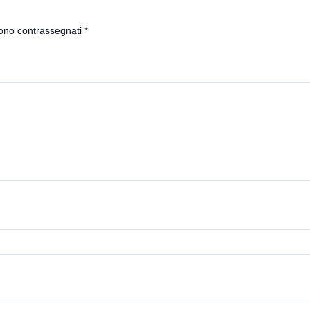
sono contrassegnati
*