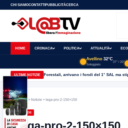
CHI SIAMO
CONTATTI
PUBBLICITÀ
CERCA
HOME
CRONACA
POLITICA
ATTUALITÀ
ECO
Avellino
32°C
37° / 20°
Soleggiato
Forestali, arrivano i fondi del 1° SAL ma st
ULTIME NOTIZIE
Home
>
Notizie
> lega-pro-2-150×150
NOTIZIE
lega-pro-2-150×150