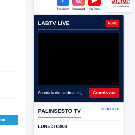
Facebook
Instagram
YouTube
LABTV LIVE
LIVE
Guarda ora
Guarda la diretta streaming
VEDI TUTTI
PALINSESTO TV
ram
LUNEDI 03/08