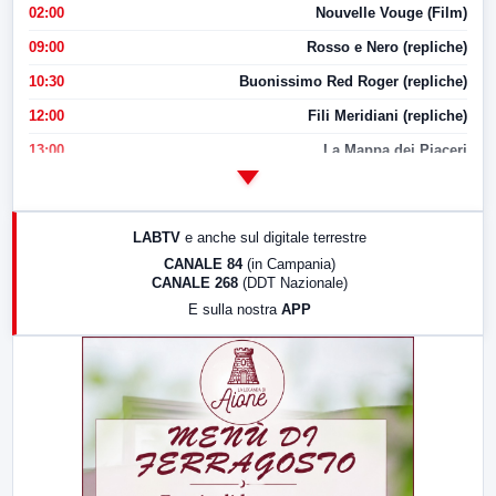
02:00
Nouvelle Vouge (Film)
09:00
Rosso e Nero (repliche)
10:30
Buonissimo Red Roger (repliche)
12:00
Fili Meridiani (repliche)
13:00
La Mappa dei Piaceri
14:00
LabNews
17:00
LabNews (replica)
LABTV
e anche sul digitale terrestre
18:30
Di Faccia e di Profilo (repliche)
CANALE 84
(in Campania)
CANALE 268
(DDT Nazionale)
19:30
LabNews (Diretta)
E sulla nostra
APP
21:00
Free Sport
23:00
LabNews (replica)