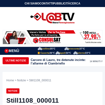
CHI SIAMO
CONTATTI
PUBBLICITÀ
CERCA
Avellino
35°C
Benevento
37°C
MENÙ
+
Caserta
36°C
Napoli
34°C
Salerno
33°C
Carcere di Lauro, tre detenute incinte:
ULTIME NOTIZIE
14 MINUTI FA
l’allarme di Ciambriello
Home
>
Notizie
> Still1108_000011
NOTIZIE
Still1108_000011