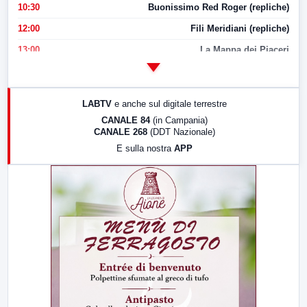
10:30
Buonissimo Red Roger (repliche)
12:00
Fili Meridiani (repliche)
13:00
La Mappa dei Piaceri
14:00
LabNews
17:00
LabNews (replica)
LABTV
e anche sul digitale terrestre
18:30
Di Faccia e di Profilo (repliche)
CANALE 84
(in Campania)
CANALE 268
(DDT Nazionale)
19:30
LabNews (Diretta)
E sulla nostra
APP
21:00
Free Sport
23:00
LabNews (replica)