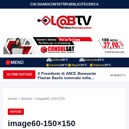
CHI SIAMO
CONTATTI
PUBBLICITÀ
CERCA
Avellino
38°C
Benevento
39°C
MENÙ
+
Caserta
36°C
Napoli
35°C
Salerno
35°C
Il Presidente di ANCE Benevento
ULTIME NOTIZIE
40 MINUTI FA
Flavian Basile nominato nella
Commissione Tecnica
“Internazionalizzazione” di
Confindustria Nazionale
Home
>
Notizie
> image60-150×150
NOTIZIE
image60-150×150