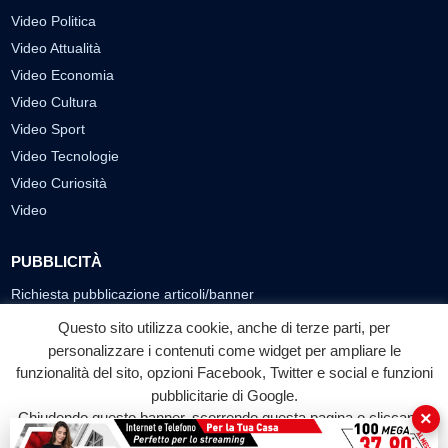
Video Politica
Video Attualità
Video Economia
Video Cultura
Video Sport
Video Tecnologie
Video Curiosità
Video
PUBBLICITÀ
Richiesta pubblicazione articoli/banner
Questo sito utilizza cookie, anche di terze parti, per
SEGUICI SUI SOCIAL
personalizzare i contenuti come widget per ampliare le
funzionalità del sito, opzioni Facebook, Twitter e social e funzioni
f
◎
▶
pubblicitarie di Google.
Facebook
Instagram
YouTube
×
Chiudendo questo banner, scorrendo questa pagina o cliccando
su qualunque suo elemento acconsenti all'uso dei cookie.