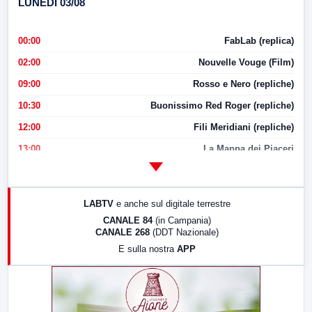
LUNEDI 03/08
00:00
FabLab (replica)
02:00
Nouvelle Vouge (Film)
09:00
Rosso e Nero (repliche)
10:30
Buonissimo Red Roger (repliche)
12:00
Fili Meridiani (repliche)
13:00
La Mappa dei Piaceri
14:00
LabNews
17:00
LabNews (replica)
LABTV
e anche sul digitale terrestre
18:30
Di Faccia e di Profilo (repliche)
CANALE 84
(in Campania)
CANALE 268
(DDT Nazionale)
19:30
LabNews (Diretta)
E sulla nostra
APP
21:00
Free Sport
23:00
LabNews (replica)