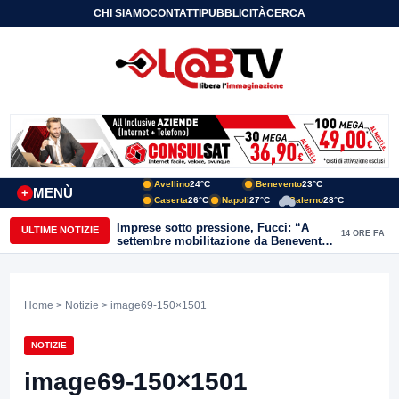
CHI SIAMO
CONTATTI
PUBBLICITÀ
CERCA
Avellino
24°C
Benevento
23°C
MENÙ
+
Caserta
26°C
Napoli
27°C
Salerno
28°C
Imprese sotto pressione, Fucci: “A
ULTIME NOTIZIE
14 ORE FA
settembre mobilitazione da Benevento
e Avellino”
Home
>
Notizie
> image69-150×1501
NOTIZIE
image69-150×1501