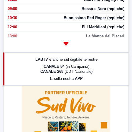
09:00
Rosso e Nero (repliche)
10:30
Buonissimo Red Roger (repliche)
12:00
Fili Meridiani (repliche)
13:00
La Mappa dei Piaceri
14:00
LabNews
17:00
LabNews (replica)
LABTV
e anche sul digitale terrestre
18:30
Di Faccia e di Profilo (repliche)
CANALE 84
(in Campania)
CANALE 268
(DDT Nazionale)
19:30
LabNews (Diretta)
E sulla nostra
APP
21:00
Free Sport
23:00
LabNews (replica)