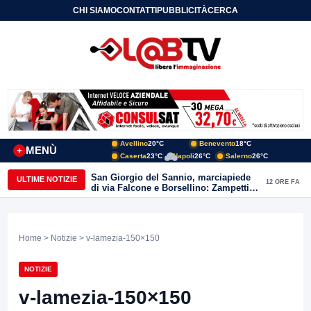
CHI SIAMO
CONTATTI
PUBBLICITÀ
CERCA
Avellino
20°C
Benevento
18°C
MENÙ
+
Caserta
23°C
Napoli
26°C
Salerno
26°C
San Giorgio del Sannio, marciapiede
ULTIME NOTIZIE
12 ORE FA
di via Falcone e Borsellino: Zampetti e
Lombardi replicano alle polemiche
Home
>
Notizie
> v-lamezia-150×150
NOTIZIE
v-lamezia-150×150