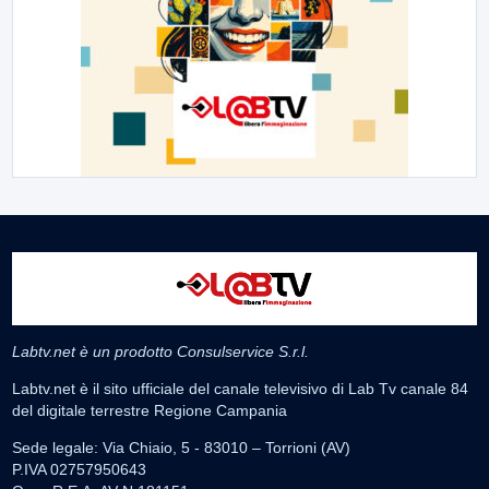
Labtv.net è un prodotto Consulservice S.r.l.
Labtv.net è il sito ufficiale del canale televisivo di Lab Tv canale 84
del digitale terrestre Regione Campania
Sede legale: Via Chiaio, 5 - 83010 – Torrioni (AV)
P.IVA 02757950643