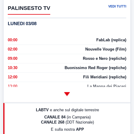
VEDI TUTTI
PALINSESTO TV
LUNEDI 03/08
00:00
FabLab (replica)
02:00
Nouvelle Vouge (Film)
09:00
Rosso e Nero (repliche)
10:30
Buonissimo Red Roger (repliche)
12:00
Fili Meridiani (repliche)
13:00
La Mappa dei Piaceri
14:00
LabNews
17:00
LabNews (replica)
LABTV
e anche sul digitale terrestre
18:30
Di Faccia e di Profilo (repliche)
CANALE 84
(in Campania)
CANALE 268
(DDT Nazionale)
19:30
LabNews (Diretta)
E sulla nostra
APP
21:00
Free Sport