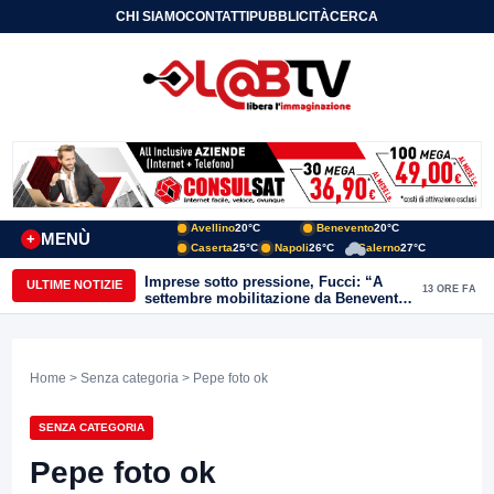
CHI SIAMO
CONTATTI
PUBBLICITÀ
CERCA
Avellino
20°C
Benevento
20°C
MENÙ
+
Caserta
25°C
Napoli
26°C
Salerno
27°C
Imprese sotto pressione, Fucci: “A
ULTIME NOTIZIE
13 ORE FA
settembre mobilitazione da Benevento
e Avellino”
Home
>
Senza categoria
> Pepe foto ok
SENZA CATEGORIA
Pepe foto ok