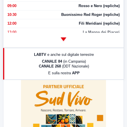
09:00
Rosso e Nero (repliche)
10:30
Buonissimo Red Roger (repliche)
12:00
Fili Meridiani (repliche)
13:00
La Mappa dei Piaceri
14:00
LabNews
17:00
LabNews (replica)
LABTV
e anche sul digitale terrestre
18:30
Di Faccia e di Profilo (repliche)
CANALE 84
(in Campania)
CANALE 268
(DDT Nazionale)
19:30
LabNews (Diretta)
E sulla nostra
APP
21:00
Free Sport
23:00
LabNews (replica)