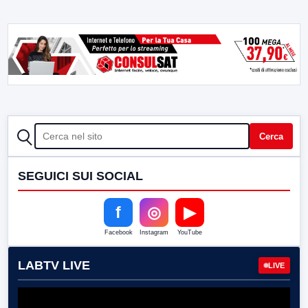
CERCA
Cerca
SEGUICI SUI SOCIAL
f
◎
▶
Facebook
Instagram
YouTube
LABTV LIVE
LIVE