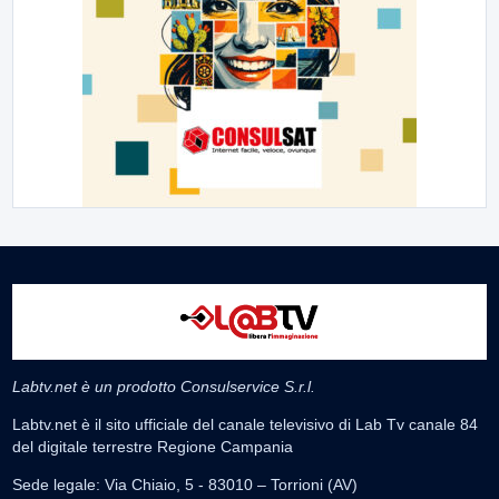
Labtv.net è un prodotto Consulservice S.r.l.
Labtv.net è il sito ufficiale del canale televisivo di Lab Tv canale 84
del digitale terrestre Regione Campania
Sede legale: Via Chiaio, 5 - 83010 – Torrioni (AV)