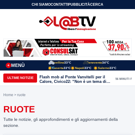
CHI SIAMO
CONTATTI
PUBBLICITÀ
CERCA
Avellino
33°C
Benevento
34°C
MENÙ
+
Caserta
33°C
Napoli
33°C
Salerno
33°C
Flash mob al Ponte Vanvitelli per il
ULTIME NOTIZIE
56 MINUTI FA
Calore, Civico22: “Non è un tema di
quartiere, riguarda tutta Benevento”
Home
> ruote
RUOTE
Tutte le notizie, gli approfondimenti e gli aggiornamenti della
sezione.