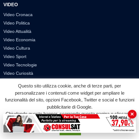
VIDEO
Video Cronaca
Video Politica
Video Attualità
Video Economia
Video Cultura
Video Sport
Video Tecnologie
Video Curiosità
Video
Questo sito utilizza cookie, anche di terze parti, per
personalizzare i contenuti come widget per ampliare le
PUBBLICITÀ
funzionalità del sito, opzioni Facebook, Twitter e social e funzioni
pubblicitarie di Google.
Richiesta pubblicazione articoli/banner
×
Chiudendo questo banner, scorrendo questa pagina o cliccando
SEGUICI SUI SOCIAL
su qualunque suo elemento acconsenti all'uso dei cookie.
Accetta
f
◎
▶