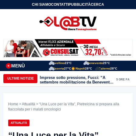
CHI SIAMO
CONTATTI
PUBBLICITÀ
CERCA
Avellino
23°C
Benevento
25°C
MENÙ
+
Caserta
27°C
Napoli
28°C
Salerno
28°C
Imprese sotto pressione, Fucci: “A
ULTIME NOTIZIE
5 ORE FA
settembre mobilitazione da Benevento
e Avellino”
Home
>
Attualità
> “Una Luce per la Vita”, Pietrelcina si prepara alla
fiaccolata per i malati oncologici
ATTUALITÀ
“Una Luce per la Vita”,