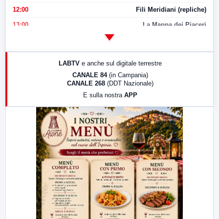
12:00
Fili Meridiani (repliche)
13:00
La Mappa dei Piaceri
14:00
LabNews
17:00
LabNews (replica)
LABTV
e anche sul digitale terrestre
18:30
Di Faccia e di Profilo (repliche)
CANALE 84
(in Campania)
CANALE 268
(DDT Nazionale)
19:30
LabNews (Diretta)
E sulla nostra
APP
21:00
Free Sport
23:00
LabNews (replica)