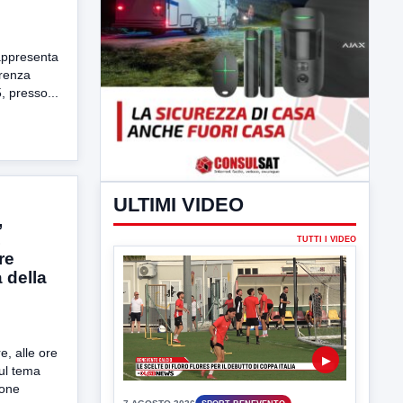
rappresenta
erenza
, presso...
,
,
ULTIMI VIDEO
re
 della
TUTTI I VIDEO
e, alle ore
ul tema
ione