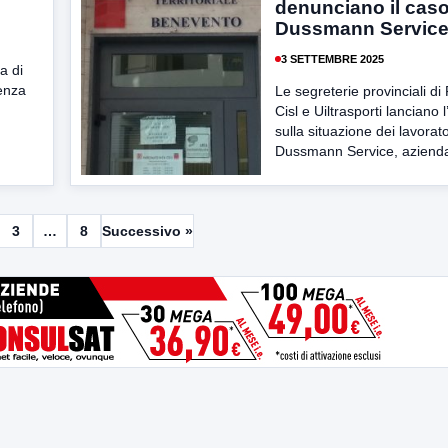
denunciano il cas
Dussmann Servic
3 SETTEMBRE 2025
a di
renza
Le segreterie provinciali di F
Cisl e Uiltrasporti lanciano 
sulla situazione dei lavorato
Dussmann Service, azienda 
3
…
8
Successivo »