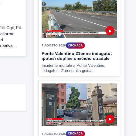
o
e
ilt-Cgil, Fit-
l’allarme
ri
attiva...
▶
7 AGOSTO 2026
CRONACA
Ponte Valentino,21enne indagato:
ipotesi duplice omicidio stradale
Incidente mortale a Ponte Valentino,
indagato il 21enne alla guida...
▶