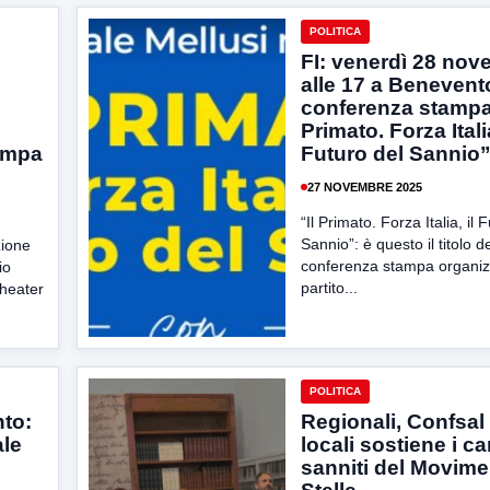
POLITICA
FI: venerdì 28 no
alle 17 a Benevent
conferenza stampa 
Primato. Forza Italia
ampa
Futuro del Sannio
27 NOVEMBRE 2025
“Il Primato. Forza Italia, il 
Sannio”: è questo il titolo de
zione
conferenza stampa organiz
io
partito...
Theater
POLITICA
to:
Regionali, Confsal
ale
locali sostiene i ca
sanniti del Movime