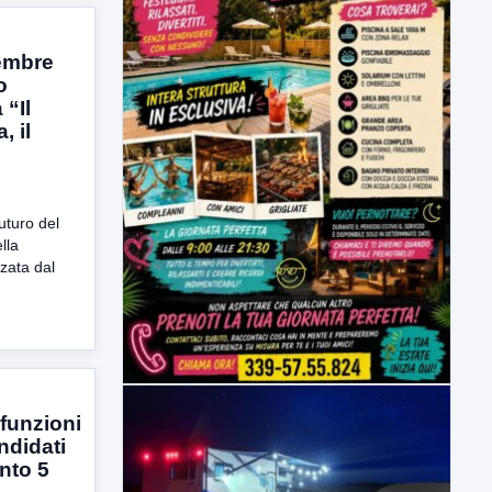
vembre
o
“Il
, il
”
Futuro del
lla
zata dal
 funzioni
ndidati
nto 5