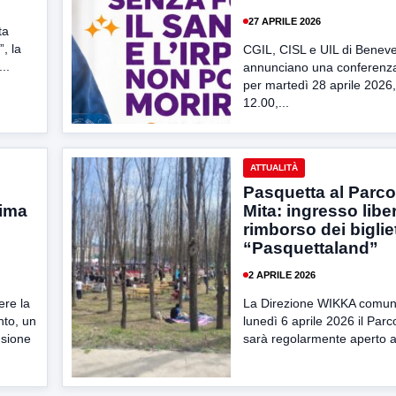
27 APRILE 2026
ta
, la
CGIL, CISL e UIL di Benev
..
annunciano una conferenz
per martedì 28 aprile 2026,
12.00,...
ATTUALITÀ
Pasquetta al Parc
rima
Mita: ingresso libe
rimborso dei bigliet
“Pasquettaland”
2 APRILE 2026
ere la
La Direzione WIKKA comun
to, un
lunedì 6 aprile 2026 il Par
usione
sarà regolarmente aperto al