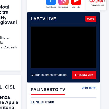
Notti
Facebook
Instagram
YouTube
: tre
ute,
LABTV LIVE
LIVE
 giovani
fino a
la
 Coldiretti
Guarda ora
Guarda la diretta streaming
L, CISL
VEDI TUTTI
PALINSESTO TV
renza
ne Appia
LUNEDI 03/08
rritorio