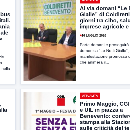
ATTUALITÀ
Al via domani “Le 
obus
Gialle” di Coldiretti
tali.
giorni tra cibo, sal
ania
imprese agricole e
iale
16 LUGLIO 2026
i»
Parte domani e proseguirà 
domenica “Le Notti Gialle”, 
manifestazione promossa da
ede
che animerà il...
vo
 nella
ATTUALITÀ
,
Primo Maggio, CGI
lla
e UIL in piazza a
Benevento: confe
stampa alla Stazio
sulle criticità del te