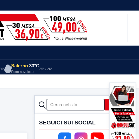
Salerno
33°C
 26°
35° / 26°
Poco nuvoloso
CERCA
Cerca
SEGUICI SUI SOCIAL
f
◎
▶