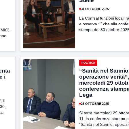
Stelle
31 OTTOBRE 2025
La Confsal funzioni locali 
e osserva : ” che alla conf
stampa del 30 ottobre 2025
 (MIC),
ione
POLITICA
enta
“Sanità nel Sannio
e i
operazione verità”
mercoledì 29 ottob
conferenza stampa
Lega
 il
25 OTTOBRE 2025
,30,
al
Si terrà mercoledì 29 ottobr
11, la conferenza stampa s
“Sanità nel Sannio, operaz