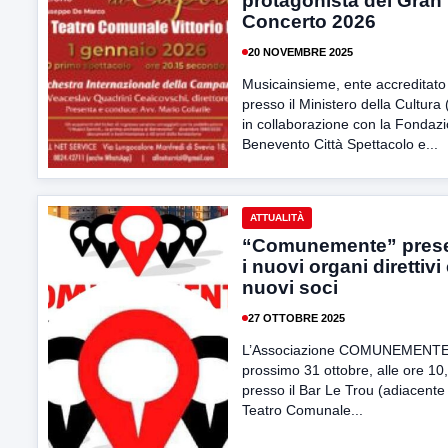
protagonista del Gran
Concerto 2026
20 NOVEMBRE 2025
Musicainsieme, ente accreditato
presso il Ministero della Cultura
in collaborazione con la Fondaz
Benevento Città Spettacolo e...
ATTUALITÀ
“Comunemente” pres
i nuovi organi direttivi 
nuovi soci
27 OTTOBRE 2025
L’Associazione COMUNEMENTE,
prossimo 31 ottobre, alle ore 10
presso il Bar Le Trou (adiacente 
Teatro Comunale...