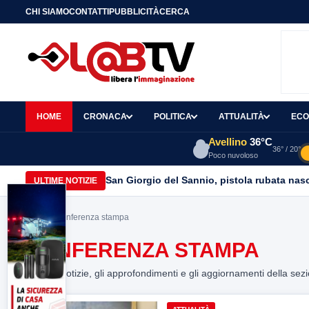
CHI SIAMO
CONTATTI
PUBBLICITÀ
CERCA
HOME
CRONACA
POLITICA
ATTUALITÀ
ECO
Avellino
36°C
36° / 20°
Poco nuvoloso
San Giorgio del Sannio, pistola rubata nasc
ULTIME NOTIZIE
Home
> conferenza stampa
CONFERENZA STAMPA
Tutte le notizie, gli approfondimenti e gli aggiornamenti della sez