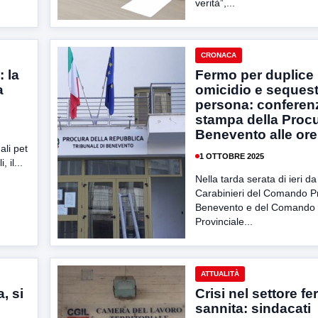
verità”,...
CRONACA
 la
Fermo per duplice
a
omicidio e sequest
persona: conferen
stampa della Procu
Benevento alle ore
ali pet
1 OTTOBRE 2025
, il...
Nella tarda serata di ieri da
Carabinieri del Comando Pr
Benevento e del Comando
Provinciale...
ATTUALITÀ
, si
Crisi nel settore fe
sannita: sindacati