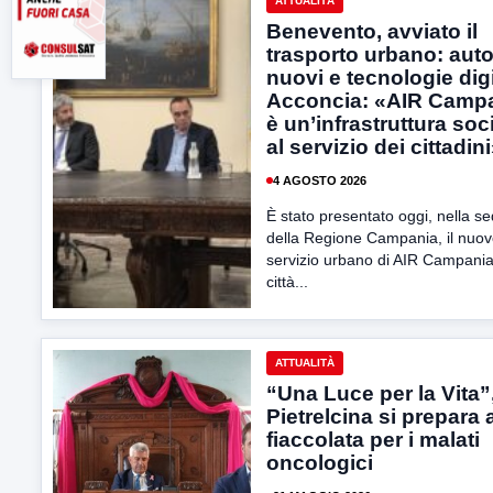
ATTUALITÀ
Benevento, avviato il
trasporto urbano: aut
nuovi e tecnologie digi
Acconcia: «AIR Camp
è un’infrastruttura soc
al servizio dei cittadin
4 AGOSTO 2026
È stato presentato oggi, nella s
della Regione Campania, il nuo
servizio urbano di AIR Campania
città...
ATTUALITÀ
“Una Luce per la Vita”
Pietrelcina si prepara a
fiaccolata per i malati
oncologici