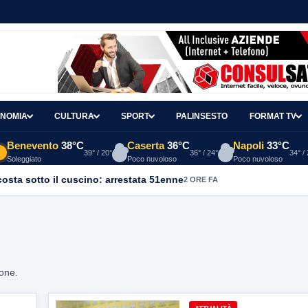
NOMIA
CULTURA
SPORT
PALINSESTO
FORMAT TV
Benevento
38°C
Caserta
36°C
Napoli
33°C
39° / 20°
36° / 24°
34° /
Soleggiato
Poco nuvoloso
Poco nuvoloso
osta sotto il cuscino: arrestata 51enne
2 ORE FA
ione.