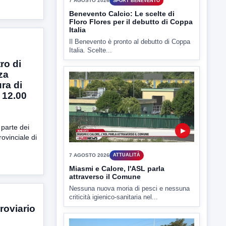
▶
7 AGOSTO 2026
SPORT BENEVENTO
Benevento Calcio: Le scelte di
Floro Flores per il debutto di Coppa
Italia
ro di
Il Benevento è pronto al debutto di Coppa
za
Italia. Scelte...
ra di
 12.00
 parte dei
ovinciale di
▶
7 AGOSTO 2026
ATTUALITÀ
Miasmi e Calore, l'ASL parla
attraverso il Comune
rroviario
Nessuna nuova moria di pesci e nessuna
criticità igienico-sanitaria nel...