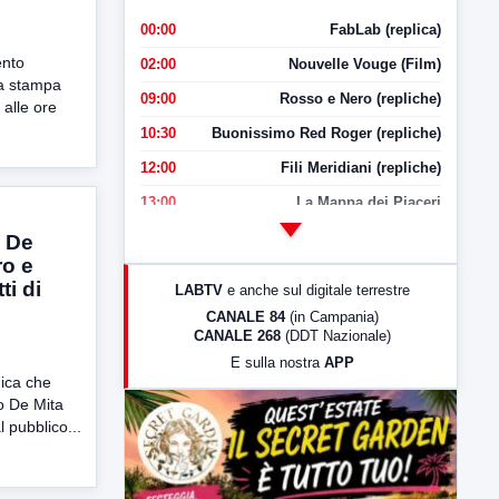
00:00
FabLab (replica)
ento
02:00
Nouvelle Vouge (Film)
a stampa
09:00
Rosso e Nero (repliche)
 alle ore
10:30
Buonissimo Red Roger (repliche)
12:00
Fili Meridiani (repliche)
13:00
La Mappa dei Piaceri
14:00
LabNews
o De
ro e
17:00
LabNews (replica)
ti di
LABTV
e anche sul digitale terrestre
18:30
Di Faccia e di Profilo (repliche)
CANALE 84
(in Campania)
CANALE 268
(DDT Nazionale)
19:30
LabNews (Diretta)
E sulla nostra
APP
21:00
Free Sport
ica che
co De Mita
23:00
LabNews (replica)
 pubblico...