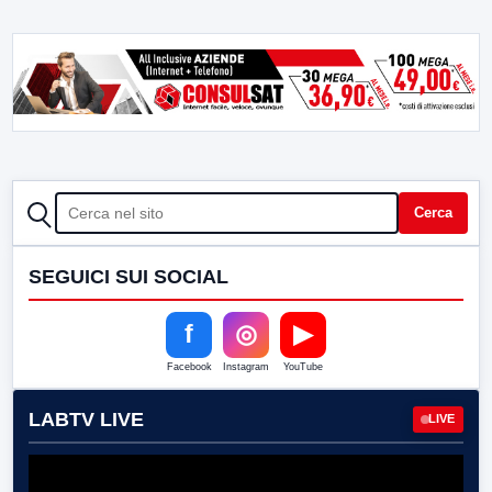
CERCA
Cerca
SEGUICI SUI SOCIAL
f
◎
▶
Facebook
Instagram
YouTube
LABTV LIVE
LIVE