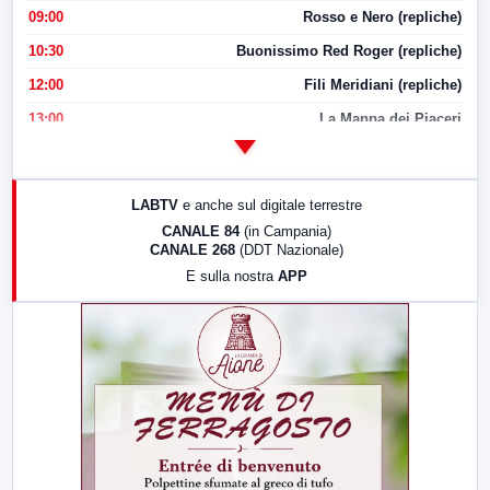
09:00
Rosso e Nero (repliche)
10:30
Buonissimo Red Roger (repliche)
12:00
Fili Meridiani (repliche)
13:00
La Mappa dei Piaceri
14:00
LabNews
17:00
LabNews (replica)
LABTV
e anche sul digitale terrestre
18:30
Di Faccia e di Profilo (repliche)
CANALE 84
(in Campania)
CANALE 268
(DDT Nazionale)
19:30
LabNews (Diretta)
E sulla nostra
APP
21:00
Free Sport
23:00
LabNews (replica)