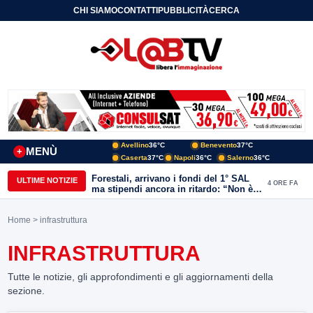
CHI SIAMO
CONTATTI
PUBBLICITÀ
CERCA
Avellino
36°C
Benevento
37°C
MENÙ
+
Caserta
37°C
Napoli
36°C
Salerno
36°C
Forestali, arrivano i fondi del 1° SAL
ULTIME NOTIZIE
4 ORE FA
ma stipendi ancora in ritardo: “Non è
più sostenibile”
Home
> infrastruttura
INFRASTRUTTURA
Tutte le notizie, gli approfondimenti e gli aggiornamenti della
sezione.