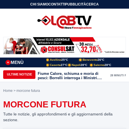
CHI SIAMO
CONTATTI
PUBBLICITÀ
CERCA
Avellino
25°C
Benevento
26°C
MENÙ
+
Caserta
27°C
Napoli
28°C
Salerno
28°C
Fiume Calore, schiuma e moria di
ULTIME NOTIZIE
28 MINUTI FA
pesci: Borrelli interroga i Ministri.
“Benevento paga l’assenza del
depuratore
Home
> morcone futura
MORCONE FUTURA
Tutte le notizie, gli approfondimenti e gli aggiornamenti della
sezione.