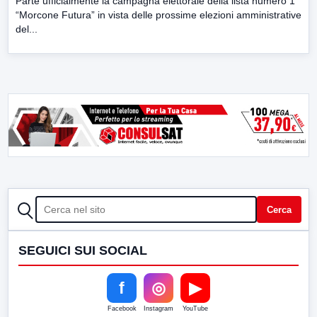
Parte ufficialmente la campagna elettorale della lista numero 1
“Morcone Futura” in vista delle prossime elezioni amministrative
del...
CERCA
Cerca
SEGUICI SUI SOCIAL
f
◎
▶
Facebook
Instagram
YouTube