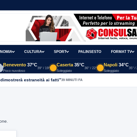
NOMIA
CULTURA
SPORT
PALINSESTO
FORMAT TV
Benevento
37°C
Caserta
35°C
Napoli
34°C
39° / 19°
36° / 22°
35° /
Poco nuvoloso
Soleggiato
Soleggiato
dimostrerà estraneità ai fatti”
39 MINUTI FA
ione.