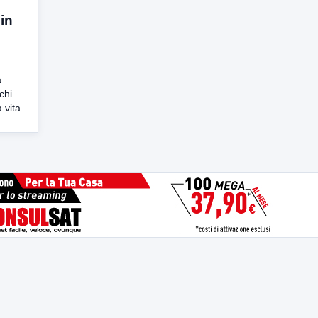
in
a
chi
vita...