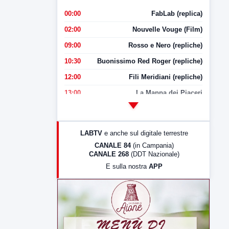
00:00
FabLab (replica)
02:00
Nouvelle Vouge (Film)
09:00
Rosso e Nero (repliche)
10:30
Buonissimo Red Roger (repliche)
12:00
Fili Meridiani (repliche)
13:00
La Mappa dei Piaceri
14:00
LabNews
17:00
LabNews (replica)
LABTV
e anche sul digitale terrestre
18:30
Di Faccia e di Profilo (repliche)
CANALE 84
(in Campania)
CANALE 268
(DDT Nazionale)
19:30
LabNews (Diretta)
E sulla nostra
APP
21:00
Free Sport
23:00
LabNews (replica)