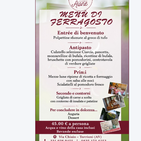
ULTIMI VIDEO
TUTTI I VIDEO
▶
6 AGOSTO 2026
ATTUALITÀ
Miasmi, Comitati dal Prefetto: non
lasciateci soli
Comitati dal Prefetto Moscarella. Oltre a
rendere noto il flash...