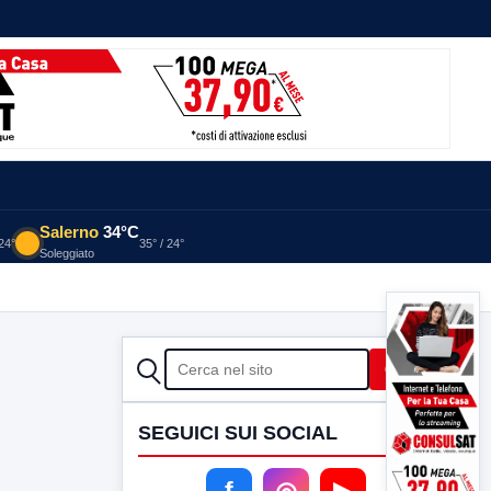
Salerno
34°C
 24°
35° / 24°
Soleggiato
CERCA
Cerca
SEGUICI SUI SOCIAL
f
◎
▶