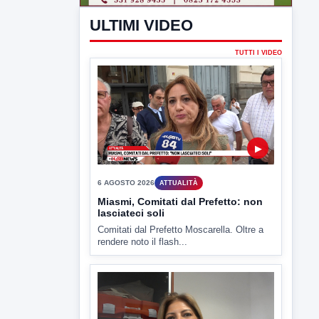
▶
6 AGOSTO 2026
ATTUALITÀ
Tirata del Carro ancora in forse,
D'Ambrosio: continuiamo a lavorare
L'assessore comunale alla Cultura di
Mirabella Eclano, Raffaella Rita
D'Ambrosio,...
▶