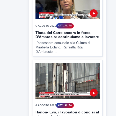
6 AGOSTO 2026
ATTUALITÀ
Hanon- Evo, i lavoratori dicono si al
piano industriale
Sulla vicenda Hanon e il piano industriale
e' intervenuto anche...
▶
6 AGOSTO 2026
ATTUALITÀ
Inaugurato il nuovo tratto della
SS212 Variante Fortorina
Un nuovo tassello per la viabilità del
Sannio e delle...