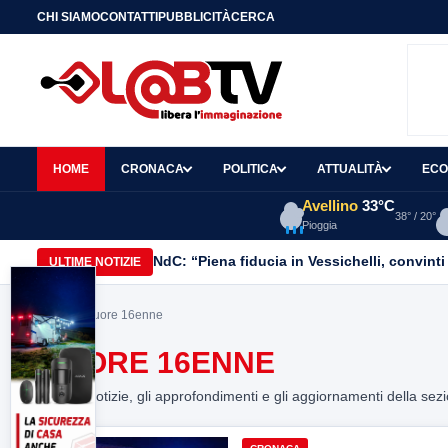
CHI SIAMO
CONTATTI
PUBBLICITÀ
CERCA
HOME
CRONACA
POLITICA
ATTUALITÀ
ECO
Avellino
33°C
38° / 20°
Pioggia
NdC: “Piena fiducia in Vessichelli, convinti 
ULTIME NOTIZIE
Home
> muore 16enne
MUORE 16ENNE
Tutte le notizie, gli approfondimenti e gli aggiornamenti della sez