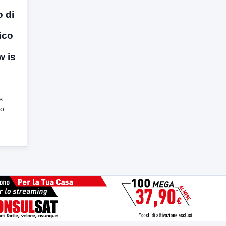
 di
ico
w is
s
lo