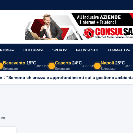
NOMIA
CULTURA
SPORT
PALINSESTO
FORMAT TV
Benevento
19°C
Caserta
24°C
Napoli
25°C
38° / 19°
35° / 23°
34° /
Soleggiato
Soleggiato
Soleggiato
ni: “Servono chiarezza e approfondimenti sulla gestione ambient
ione.