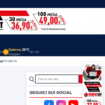
Salerno
25°C
 25°
35° / 25°
Soleggiato
ale”
9 ORE FA
CERCA
Cerca
SEGUICI SUI SOCIAL
f
◎
▶