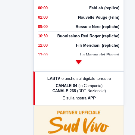
00:00
FabLab (replica)
02:00
Nouvelle Vouge (Film)
09:00
Rosso e Nero (repliche)
10:30
Buonissimo Red Roger (repliche)
12:00
Fili Meridiani (repliche)
13:00
La Mappa dei Piaceri
14:00
LabNews
17:00
LabNews (replica)
LABTV
e anche sul digitale terrestre
18:30
Di Faccia e di Profilo (repliche)
CANALE 84
(in Campania)
CANALE 268
(DDT Nazionale)
19:30
LabNews (Diretta)
E sulla nostra
APP
21:00
Free Sport
23:00
LabNews (replica)