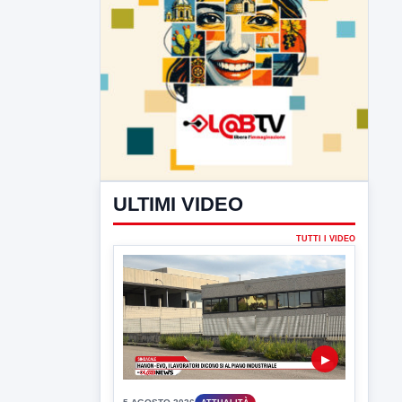
ULTIMI VIDEO
TUTTI I VIDEO
▶
5 AGOSTO 2026
ATTUALITÀ
Hanon-Evo, i lavoratori dicono sì al
piano industriale
L'assemblea dei lavoratori Hanon questa
mattina a Contrada Olivola. Decisa...