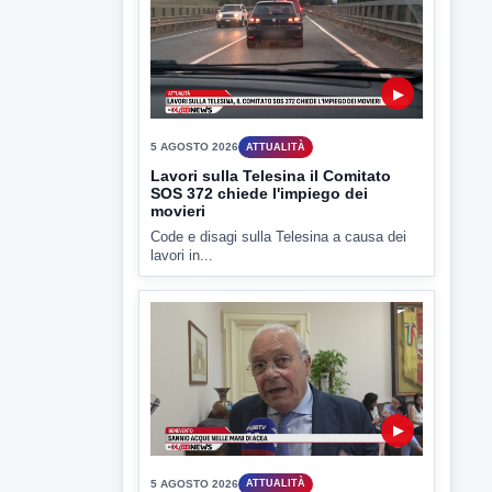
Lavori sulla Telesina il Comitato
SOS 372 chiede l'impiego dei
movieri
Code e disagi sulla Telesina a causa dei
lavori in...
▶
5 AGOSTO 2026
ATTUALITÀ
Sannio acque nelle mani di ACEA
Sannio Acque prende forma: costituita
ufficialmente la società per la...