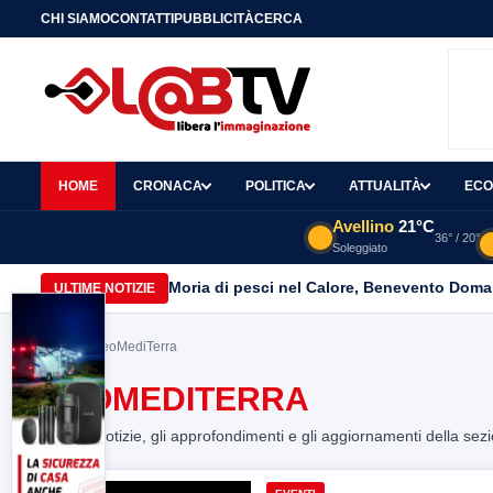
CHI SIAMO
CONTATTI
PUBBLICITÀ
CERCA
HOME
CRONACA
POLITICA
ATTUALITÀ
ECO
Avellino
21°C
36° / 20°
Soleggiato
Moria di pesci nel Calore, Benevento Doma
ULTIME NOTIZIE
Home
> NeoMediTerra
NEOMEDITERRA
Tutte le notizie, gli approfondimenti e gli aggiornamenti della sez