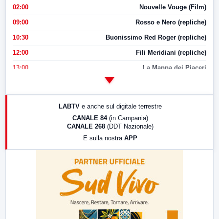
02:00
Nouvelle Vouge (Film)
09:00
Rosso e Nero (repliche)
10:30
Buonissimo Red Roger (repliche)
12:00
Fili Meridiani (repliche)
13:00
La Mappa dei Piaceri
14:00
LabNews
17:00
LabNews (replica)
LABTV
e anche sul digitale terrestre
18:30
Di Faccia e di Profilo (repliche)
CANALE 84
(in Campania)
CANALE 268
(DDT Nazionale)
19:30
LabNews (Diretta)
E sulla nostra
APP
21:00
Free Sport
23:00
LabNews (replica)