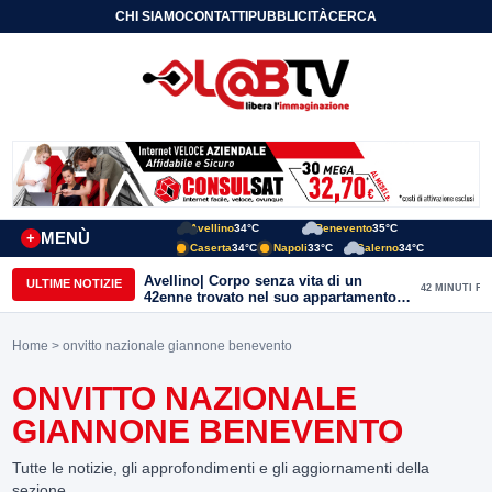
CHI SIAMO
CONTATTI
PUBBLICITÀ
CERCA
Avellino
34°C
Benevento
35°C
MENÙ
+
Caserta
34°C
Napoli
33°C
Salerno
34°C
Avellino| Corpo senza vita di un
ULTIME NOTIZIE
42 MINUTI FA
42enne trovato nel suo appartamento
in una pozza di sangue, giallo in viale
Italia: indagini in corso della Polizia
Home
> onvitto nazionale giannone benevento
ONVITTO NAZIONALE
GIANNONE BENEVENTO
Tutte le notizie, gli approfondimenti e gli aggiornamenti della
sezione.