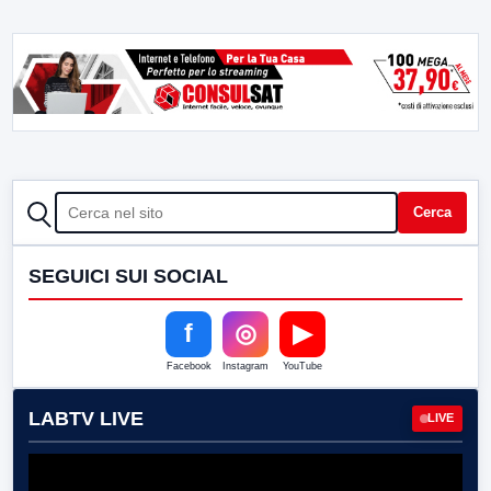
CERCA
Cerca
SEGUICI SUI SOCIAL
f
◎
▶
Facebook
Instagram
YouTube
LABTV LIVE
LIVE