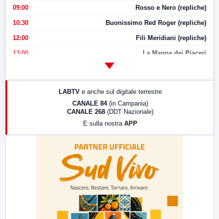
09:00
Rosso e Nero (repliche)
10:30
Buonissimo Red Roger (repliche)
12:00
Fili Meridiani (repliche)
13:00
La Mappa dei Piaceri
14:00
LabNews
17:00
LabNews (replica)
LABTV
e anche sul digitale terrestre
18:30
Di Faccia e di Profilo (repliche)
CANALE 84
(in Campania)
CANALE 268
(DDT Nazionale)
19:30
LabNews (Diretta)
E sulla nostra
APP
21:00
Free Sport
23:00
LabNews (replica)