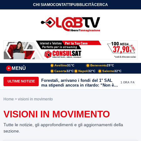
CHI SIAMO
CONTATTI
PUBBLICITÀ
CERCA
Avellino
31°C
Benevento
29°C
MENÙ
+
Caserta
32°C
Napoli
32°C
Salerno
32°C
Forestali, arrivano i fondi del 1° SAL
ULTIME NOTIZIE
1 ORA FA
ma stipendi ancora in ritardo: “Non è
più sostenibile”
Home
> visioni in movimento
VISIONI IN MOVIMENTO
Tutte le notizie, gli approfondimenti e gli aggiornamenti della
sezione.