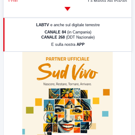
13:00
La Mappa dei Piaceri
14:00
LabNews
17:00
LabNews (replica)
LABTV
e anche sul digitale terrestre
18:30
Di Faccia e di Profilo (repliche)
CANALE 84
(in Campania)
CANALE 268
(DDT Nazionale)
19:30
LabNews (Diretta)
E sulla nostra
APP
21:00
Free Sport
23:00
LabNews (replica)