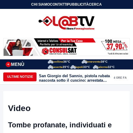
CHI SIAMO
CONTATTI
PUBBLICITÀ
CERCA
Avellino
36°C
Benevento
38°C
MENÙ
+
Caserta
35°C
Napoli
33°C
Salerno
32°C
San Giorgio del Sannio, pistola rubata
ULTIME NOTIZIE
4 ORE FA
nascosta sotto il cuscino: arrestata
51enne
Video
Tombe profanate, individuati e