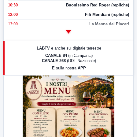
10:30
Buonissimo Red Roger (repliche)
12:00
Fili Meridiani (repliche)
13:00
La Mappa dei Piaceri
14:00
LabNews
17:00
LabNews (replica)
LABTV
e anche sul digitale terrestre
18:30
Di Faccia e di Profilo (repliche)
CANALE 84
(in Campania)
CANALE 268
(DDT Nazionale)
19:30
LabNews (Diretta)
E sulla nostra
APP
21:00
Free Sport
23:00
LabNews (replica)