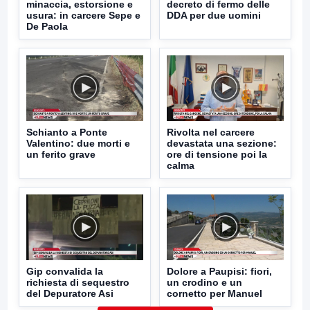
minaccia, estorsione e
decreto di fermo delle
usura: in carcere Sepe e
DDA per due uomini
De Paola
Schianto a Ponte
Rivolta nel carcere
Valentino: due morti e
devastata una sezione:
un ferito grave
ore di tensione poi la
calma
Gip convalida la
Dolore a Paupisi: fiori,
richiesta di sequestro
un crodino e un
del Depuratore Asi
cornetto per Manuel