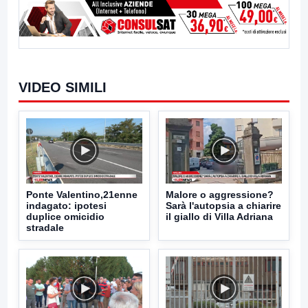
VIDEO SIMILI
Ponte Valentino,21enne
Malore o aggressione?
indagato: ipotesi
Sarà l'autopsia a chiarire
duplice omicidio
il giallo di Villa Adriana
stradale