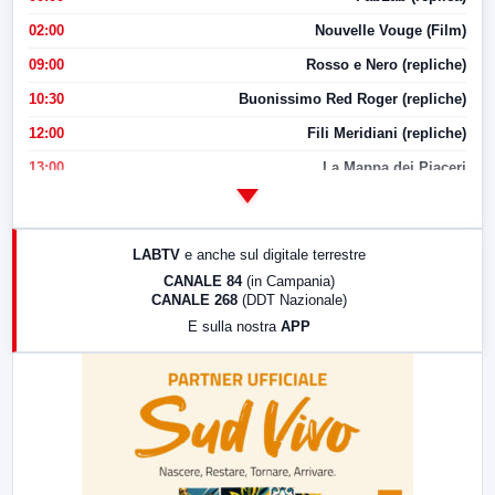
02:00
Nouvelle Vouge (Film)
09:00
Rosso e Nero (repliche)
10:30
Buonissimo Red Roger (repliche)
12:00
Fili Meridiani (repliche)
13:00
La Mappa dei Piaceri
14:00
LabNews
17:00
LabNews (replica)
LABTV
e anche sul digitale terrestre
18:30
Di Faccia e di Profilo (repliche)
CANALE 84
(in Campania)
CANALE 268
(DDT Nazionale)
19:30
LabNews (Diretta)
E sulla nostra
APP
21:00
Free Sport
23:00
LabNews (replica)