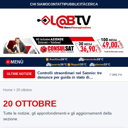
CHI SIAMO
CONTATTI
PUBBLICITÀ
CERCA
Avellino
36°C
Benevento
38°C
MENÙ
+
Caserta
36°C
Napoli
35°C
Salerno
35°C
Controlli straordinari nel Sannio: tre
ULTIME NOTIZIE
7 ORE FA
denunce per guida in stato di
ebbrezza, un arresto e 1.500 kg di
conserve sequestrate
Home
> 20 ottobre
20 OTTOBRE
Tutte le notizie, gli approfondimenti e gli aggiornamenti della
sezione.