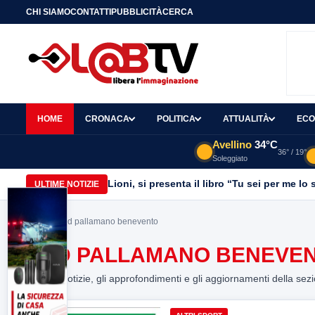
CHI SIAMO
CONTATTI
PUBBLICITÀ
CERCA
HOME
CRONACA
POLITICA
ATTUALITÀ
ECO
Avellino
34°C
36° / 19°
Soleggiato
Lioni, si presenta il libro “Tu sei per me l
ULTIME NOTIZIE
Home
> asd pallamano benevento
ASD PALLAMANO BENEVE
Tutte le notizie, gli approfondimenti e gli aggiornamenti della sez