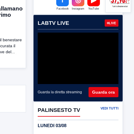
allamano
Facebook
Instagram
YouTube
primo
LABTV LIVE
LIVE
il benestare
curata il
ve del...
Guarda ora
Guarda la diretta streaming
VEDI TUTTI
PALINSESTO TV
LUNEDI 03/08