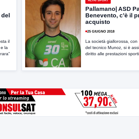
ALTRI SPORT
Pallamano| ASD P
 del
Benevento, c’è il 
acquisto
25 GIUGNO 2018
ta il
La società giallorossa, con 
e la
del tecnico Munoz, si è assi
rara”
diritto alle prestazioni sporti