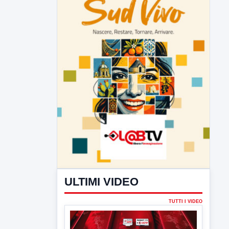
ULTIMI VIDEO
TUTTI I VIDEO
▶
7 AGOSTO 2026
LABNEWS
LabNews del 6 agosto 2026
In studio Enzo colarusso