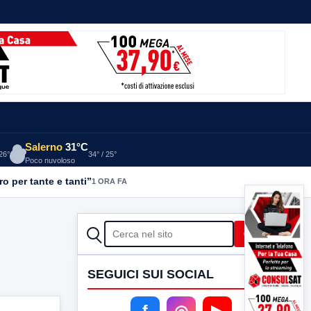
Salerno
31°C
 26°
34° / 25°
Poco nuvoloso
o per tante e tanti”
1 ORA FA
CERCA
Cerca
SEGUICI SUI SOCIAL
f
◎
▶