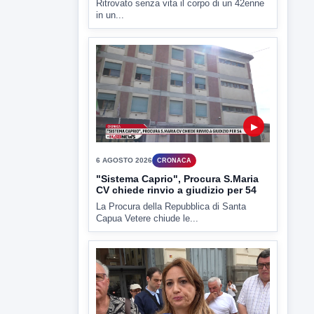
La Procura della Repubblica di Santa
Capua Vetere chiude le...
▶
6 AGOSTO 2026
ATTUALITÀ
Miasmi, Comitati dal Prefetto: non
lasciateci soli
Comitati dal Prefetto Moscarella. Oltre a
rendere noto il flash...