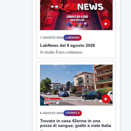
▶
6 AGOSTO 2026
CRONACA
Trovato in casa 42enne in una
pozza di sangue, giallo a viale Italia
Ritrovato senza vita il corpo di un 42enne
in un...
▶
6 AGOSTO 2026
CRONACA
"Sistema Caprio", Procura S.Maria
CV chiede rinvio a giudizio per 54