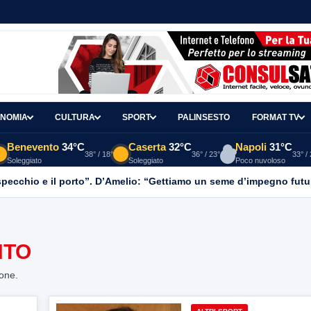
NOMIA
CULTURA
SPORT
PALINSESTO
FORMAT TV
Benevento
34°C
Caserta
32°C
Napoli
31°C
38° / 18°
36° / 23°
33° /
Soleggiato
Soleggiato
Poco nuvoloso
o specchio e il porto”. D’Amelio: “Gettiamo un seme d’impegno futur
NTO
ione.