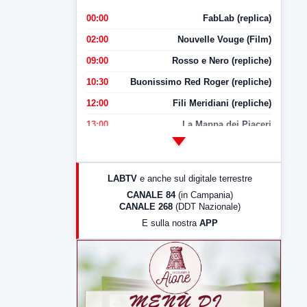
00:00
FabLab (replica)
02:00
Nouvelle Vouge (Film)
09:00
Rosso e Nero (repliche)
10:30
Buonissimo Red Roger (repliche)
12:00
Fili Meridiani (repliche)
13:00
La Mappa dei Piaceri
14:00
LabNews
17:00
LabNews (replica)
LABTV
e anche sul digitale terrestre
18:30
Di Faccia e di Profilo (repliche)
CANALE 84
(in Campania)
CANALE 268
(DDT Nazionale)
19:30
LabNews (Diretta)
E sulla nostra
APP
21:00
Free Sport
23:00
LabNews (replica)