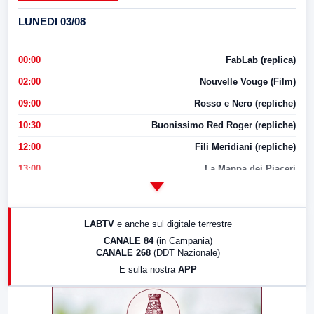
LUNEDI 03/08
00:00
FabLab (replica)
02:00
Nouvelle Vouge (Film)
09:00
Rosso e Nero (repliche)
10:30
Buonissimo Red Roger (repliche)
12:00
Fili Meridiani (repliche)
13:00
La Mappa dei Piaceri
14:00
LabNews
17:00
LabNews (replica)
LABTV
e anche sul digitale terrestre
18:30
Di Faccia e di Profilo (repliche)
CANALE 84
(in Campania)
CANALE 268
(DDT Nazionale)
19:30
LabNews (Diretta)
E sulla nostra
APP
21:00
Free Sport
23:00
LabNews (replica)