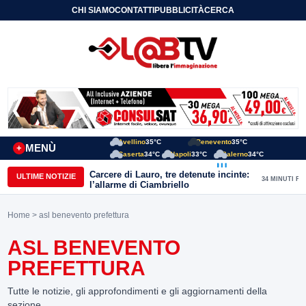
CHI SIAMO
CONTATTI
PUBBLICITÀ
CERCA
Avellino
35°C
Benevento
35°C
MENÙ
+
Caserta
34°C
Napoli
33°C
Salerno
34°C
Carcere di Lauro, tre detenute incinte:
ULTIME NOTIZIE
34 MINUTI FA
l’allarme di Ciambriello
Home
> asl benevento prefettura
ASL BENEVENTO
PREFETTURA
Tutte le notizie, gli approfondimenti e gli aggiornamenti della
sezione.