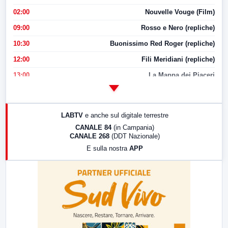
02:00
Nouvelle Vouge (Film)
09:00
Rosso e Nero (repliche)
10:30
Buonissimo Red Roger (repliche)
12:00
Fili Meridiani (repliche)
13:00
La Mappa dei Piaceri
14:00
LabNews
17:00
LabNews (replica)
LABTV
e anche sul digitale terrestre
18:30
Di Faccia e di Profilo (repliche)
CANALE 84
(in Campania)
CANALE 268
(DDT Nazionale)
19:30
LabNews (Diretta)
E sulla nostra
APP
21:00
Free Sport
23:00
LabNews (replica)