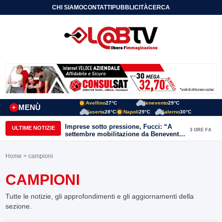
CHI SIAMO
CONTATTI
PUBBLICITÀ
CERCA
Avellino
27°C
Benevento
29°C
MENÙ
+
Caserta
28°C
Napoli
29°C
Salerno
30°C
Imprese sotto pressione, Fucci: “A
ULTIME NOTIZIE
3 ORE FA
settembre mobilitazione da Benevento
e Avellino”
Home
> campioni
CAMPIONI
Tutte le notizie, gli approfondimenti e gli aggiornamenti della
sezione.