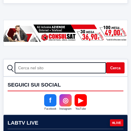
CERCA
Cerca
SEGUICI SUI SOCIAL
f
◎
▶
Facebook
Instagram
YouTube
LABTV LIVE
LIVE