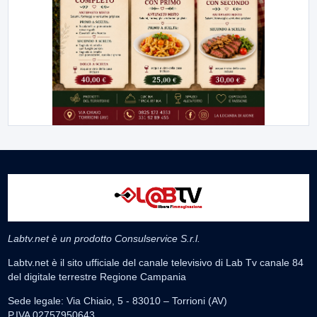
Labtv.net è un prodotto Consulservice S.r.l.
Labtv.net è il sito ufficiale del canale televisivo di Lab Tv canale 84
del digitale terrestre Regione Campania
Sede legale: Via Chiaio, 5 - 83010 – Torrioni (AV)
P.IVA 02757950643