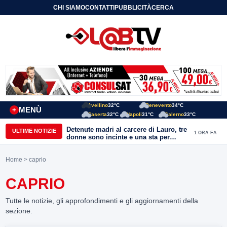
CHI SIAMO
CONTATTI
PUBBLICITÀ
CERCA
Avellino
32°C
Benevento
34°C
MENÙ
+
Caserta
32°C
Napoli
31°C
Salerno
33°C
Detenute madri al carcere di Lauro, tre
ULTIME NOTIZIE
1 ORA FA
donne sono incinte e una sta per
partorire. Ciambriello: Un bambino
non può avere il carcere come primo
Home
> caprio
orizzonte di vita
CAPRIO
Tutte le notizie, gli approfondimenti e gli aggiornamenti della
sezione.