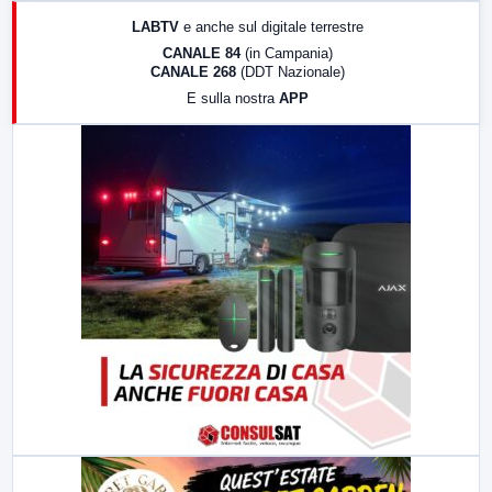
17:00
LabNews (replica)
LABTV
e anche sul digitale terrestre
18:30
Di Faccia e di Profilo (repliche)
CANALE 84
(in Campania)
CANALE 268
(DDT Nazionale)
19:30
LabNews (Diretta)
E sulla nostra
APP
21:00
Free Sport
23:00
LabNews (replica)