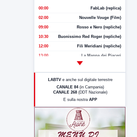
00:00
FabLab (replica)
02:00
Nouvelle Vouge (Film)
09:00
Rosso e Nero (repliche)
10:30
Buonissimo Red Roger (repliche)
12:00
Fili Meridiani (repliche)
13:00
La Mappa dei Piaceri
14:00
LabNews
17:00
LabNews (replica)
LABTV
e anche sul digitale terrestre
18:30
Di Faccia e di Profilo (repliche)
CANALE 84
(in Campania)
CANALE 268
(DDT Nazionale)
19:30
LabNews (Diretta)
E sulla nostra
APP
21:00
Free Sport
23:00
LabNews (replica)