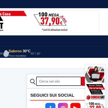
Salerno
30°C
 26°
33° / 25°
Poco nuvoloso
CERCA
Cerca
SEGUICI SUI SOCIAL
f
◎
▶