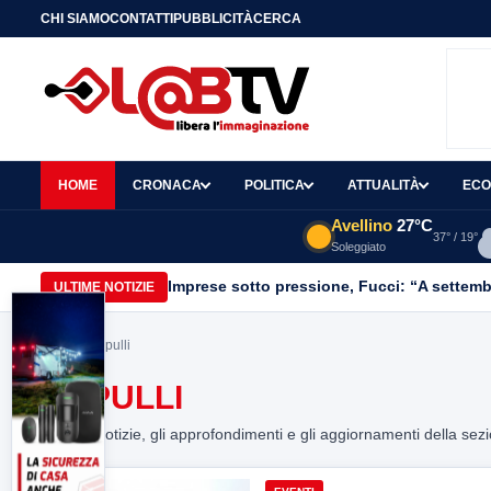
CHI SIAMO
CONTATTI
PUBBLICITÀ
CERCA
HOME
CRONACA
POLITICA
ATTUALITÀ
ECO
Avellino
27°C
37° / 19°
Soleggiato
Imprese sotto pressione, Fucci: “A settemb
ULTIME NOTIZIE
Home
> capulli
CAPULLI
Tutte le notizie, gli approfondimenti e gli aggiornamenti della sez