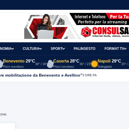
NOMIA
CULTURA
SPORT
PALINSESTO
FORMAT TV
Benevento
29°C
Caserta
28°C
Napoli
29°C
38° / 18°
36° / 23°
33° /
Poco nuvoloso
Poco nuvoloso
Soleggiato
re mobilitazione da Benevento e Avellino”
3 ORE FA
ione.