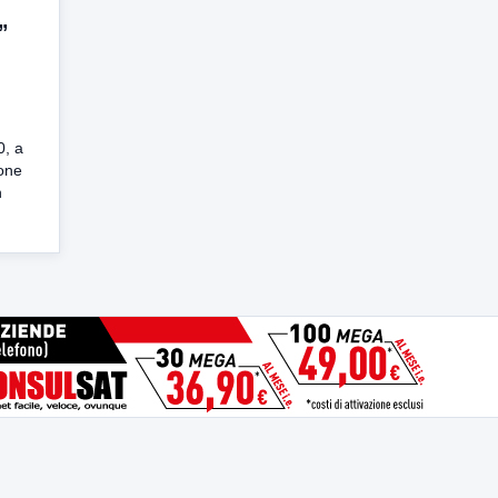
”
0, a
eone
n