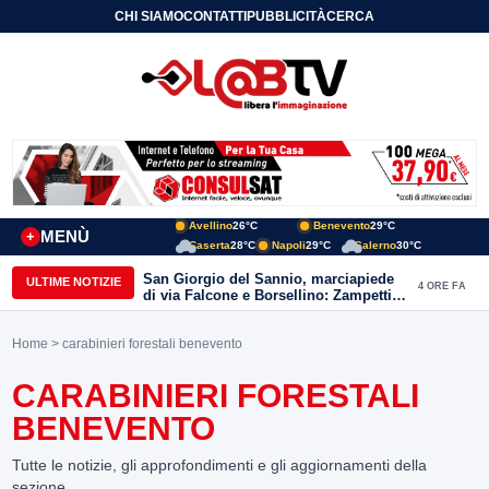
CHI SIAMO
CONTATTI
PUBBLICITÀ
CERCA
Avellino
26°C
Benevento
29°C
MENÙ
+
Caserta
28°C
Napoli
29°C
Salerno
30°C
Avellino| Corpo senza vita di un
ULTIME NOTIZIE
5 ORE FA
42enne trovato nel suo appartamento
in una pozza di sangue, giallo in viale
Italia: indagini in corso della Polizia
Home
> carabinieri forestali benevento
CARABINIERI FORESTALI
BENEVENTO
Tutte le notizie, gli approfondimenti e gli aggiornamenti della
sezione.