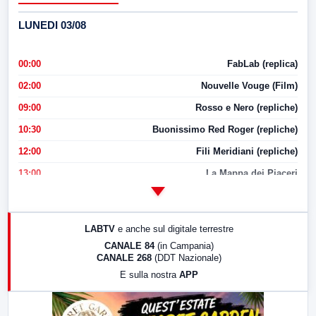
LUNEDI 03/08
00:00
FabLab (replica)
02:00
Nouvelle Vouge (Film)
09:00
Rosso e Nero (repliche)
10:30
Buonissimo Red Roger (repliche)
12:00
Fili Meridiani (repliche)
13:00
La Mappa dei Piaceri
14:00
LabNews
17:00
LabNews (replica)
LABTV
e anche sul digitale terrestre
18:30
Di Faccia e di Profilo (repliche)
CANALE 84
(in Campania)
CANALE 268
(DDT Nazionale)
19:30
LabNews (Diretta)
E sulla nostra
APP
21:00
Free Sport
23:00
LabNews (replica)