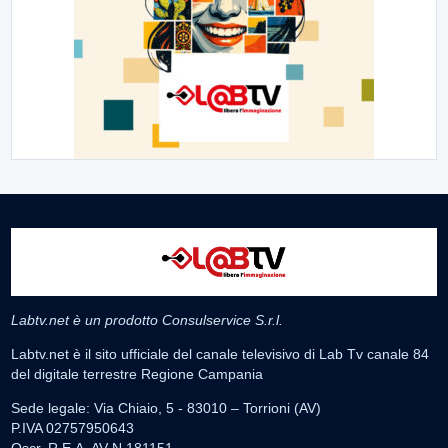
Labtv.net è un prodotto Consulservice S.r.l.
Labtv.net è il sito ufficiale del canale televisivo di Lab Tv canale 84
del digitale terrestre Regione Campania
Sede legale: Via Chiaio, 5 - 83010 – Torrioni (AV)
P.IVA 02757950643
Oscr. R.E.A. AV N.181151