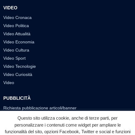
VIDEO
Video Cronaca
Video Politica
Video Attualità
Video Economia
Video Cultura
Video Sport
Video Tecnologie
Video Curiosità
Video
PUBBLICITÀ
Richiesta pubblicazione articoli/banner
Questo sito utilizza cookie, anche di terze parti, per
SEGUICI SUI SOCIAL
personalizzare i contenuti come widget per ampliare le
f
◎
▶
funzionalità del sito, opzioni Facebook, Twitter e social e funzioni