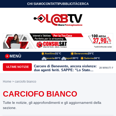
CHI SIAMO
CONTATTI
PUBBLICITÀ
CERCA
Avellino
31°C
Benevento
29°C
MENÙ
+
Caserta
30°C
Napoli
30°C
Salerno
30°C
Carcere di Benevento, ancora violenze:
ULTIME NOTIZIE
28 MINUTI FA
due agenti feriti. SAPPE: “Lo Stato
non può arretrare”
Home
> carciofo bianco
CARCIOFO BIANCO
Tutte le notizie, gli approfondimenti e gli aggiornamenti della
sezione.