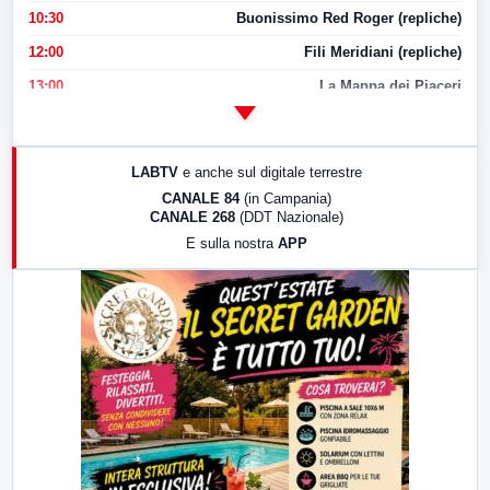
10:30
Buonissimo Red Roger (repliche)
12:00
Fili Meridiani (repliche)
13:00
La Mappa dei Piaceri
14:00
LabNews
17:00
LabNews (replica)
LABTV
e anche sul digitale terrestre
18:30
Di Faccia e di Profilo (repliche)
CANALE 84
(in Campania)
CANALE 268
(DDT Nazionale)
19:30
LabNews (Diretta)
E sulla nostra
APP
21:00
Free Sport
23:00
LabNews (replica)