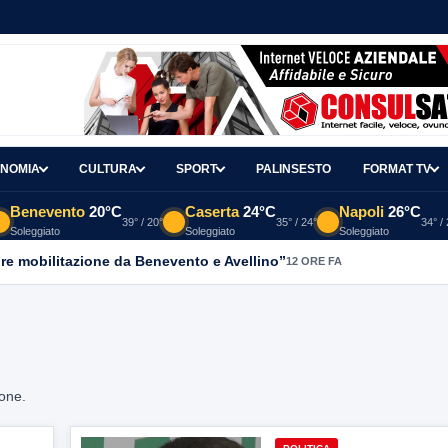
NOMIA
CULTURA
SPORT
PALINSESTO
FORMAT TV
Benevento
20°C
Caserta
24°C
Napoli
26°C
39° / 20°
35° / 24°
34° /
Soleggiato
Soleggiato
Soleggiato
re mobilitazione da Benevento e Avellino”
12 ORE FA
ione.