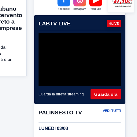
Rubano
Facebook
Instagram
YouTube
ntervento
eto a
LABTV LIVE
LIVE
e imprese
 dal
a
ti è un
Guarda ora
Guarda la diretta streaming
VEDI TUTTI
PALINSESTO TV
LUNEDI 03/08