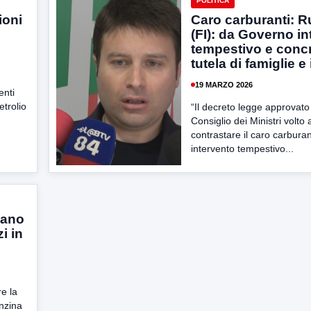
POLITICA
ioni
Caro carburanti: 
(FI): da Governo i
tempestivo e concr
tutela di famiglie 
19 MARZO 2026
enti
etrolio
“Il decreto legge approvato
Consiglio dei Ministri volto 
contrastare il caro carburan
intervento tempestivo...
iano
zi in
re la
enzina