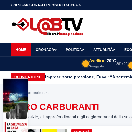
CHI SIAMO
CONTATTI
PUBBLICITÀ
CERCA
HOME
CRONACA
POLITICA
ATTUALITÀ
ECO
Avellino
20°C
36° / 20°
Soleggiato
Imprese sotto pressione, Fucci: “A settemb
ULTIME NOTIZIE
Home
> Caro carburanti
CARO CARBURANTI
Tutte le notizie, gli approfondimenti e gli aggiornamenti della sez