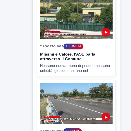
7 AGOSTO 2026
SPORT BENEVENTO
Benevento Calcio: Le scelte di
Floro Flores per il debutto di Coppa
Italia
Il Benevento è pronto al debutto di Coppa
Italia. Scelte...
▶
7 AGOSTO 2026
ATTUALITÀ
Miasmi e Calore, l'ASL parla
attraverso il Comune
Nessuna nuova moria di pesci e nessuna
criticità igienico-sanitaria nel...