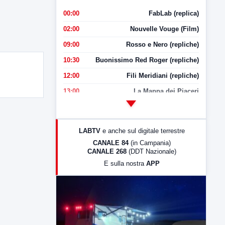
00:00
FabLab (replica)
02:00
Nouvelle Vouge (Film)
09:00
Rosso e Nero (repliche)
10:30
Buonissimo Red Roger (repliche)
12:00
Fili Meridiani (repliche)
13:00
La Mappa dei Piaceri
14:00
LabNews
17:00
LabNews (replica)
LABTV
e anche sul digitale terrestre
18:30
Di Faccia e di Profilo (repliche)
CANALE 84
(in Campania)
CANALE 268
(DDT Nazionale)
19:30
LabNews (Diretta)
E sulla nostra
APP
21:00
Free Sport
23:00
LabNews (replica)