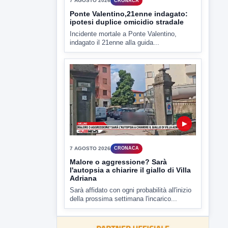
▶
7 AGOSTO 2026
CRONACA
Ponte Valentino,21enne indagato:
ipotesi duplice omicidio stradale
Incidente mortale a Ponte Valentino,
indagato il 21enne alla guida...
▶
7 AGOSTO 2026
CRONACA