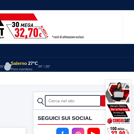
Salerno
27°C
 26°
34° / 26°
Poco nuvoloso
CERCA
Cerca
SEGUICI SUI SOCIAL
f
◎
▶