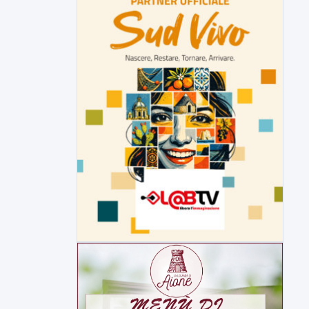
▶
7 AGOSTO 2026
CRONACA
Malore o aggressione? Sarà
l'autopsia a chiarire il giallo di Villa
Adriana
Sarà affidato con ogni probabilità all'inizio
della prossima settimana l'incarico...