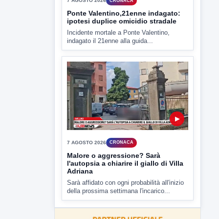
Miasmi e Calore, l'ASL parla
attraverso il Comune
Nessuna nuova moria di pesci e nessuna
criticità igienico-sanitaria nel...
▶
7 AGOSTO 2026
CRONACA
Ponte Valentino,21enne indagato:
ipotesi duplice omicidio stradale
Incidente mortale a Ponte Valentino,
indagato il 21enne alla guida...