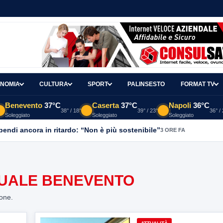
NOMIA
CULTURA
SPORT
PALINSESTO
FORMAT TV
Benevento
37°C
Caserta
37°C
Napoli
36°C
38° / 18°
39° / 23°
36° /
Soleggiato
Soleggiato
Soleggiato
ipendi ancora in ritardo: “Non è più sostenibile”
3 ORE FA
UALE BENEVENTO
ione.