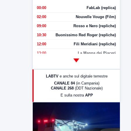
00:00
FabLab (replica)
02:00
Nouvelle Vouge (Film)
09:00
Rosso e Nero (repliche)
10:30
Buonissimo Red Roger (repliche)
12:00
Fili Meridiani (repliche)
13:00
La Mappa dei Piaceri
14:00
LabNews
17:00
LabNews (replica)
LABTV
e anche sul digitale terrestre
18:30
Di Faccia e di Profilo (repliche)
CANALE 84
(in Campania)
CANALE 268
(DDT Nazionale)
19:30
LabNews (Diretta)
E sulla nostra
APP
21:00
Free Sport
23:00
LabNews (replica)