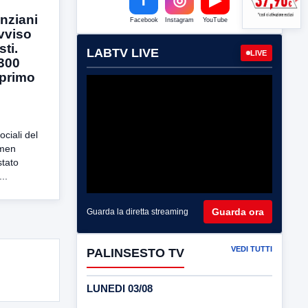
nziani
Facebook
Instagram
YouTube
vviso
ti.
LABTV LIVE
LIVE
1300
 primo
ociali del
rmen
stato
..
Guarda ora
Guarda la diretta streaming
VEDI TUTTI
PALINSESTO TV
LUNEDI 03/08