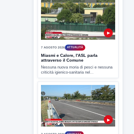
▶
7 AGOSTO 2026
SPORT BENEVENTO
Benevento Calcio: Le scelte di
Floro Flores per il debutto di Coppa
Italia
Il Benevento è pronto al debutto di Coppa
Italia. Scelte...
▶
7 AGOSTO 2026
ATTUALITÀ