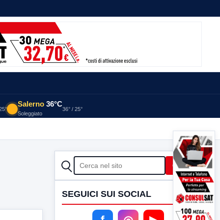
Salerno
36°C
 25°
36° / 25°
Soleggiato
CERCA
Cerca
SEGUICI SUI SOCIAL
f
◎
▶