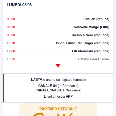
LUNEDI 03/08
00:00
FabLab (replica)
02:00
Nouvelle Vouge (Film)
09:00
Rosso e Nero (repliche)
10:30
Buonissimo Red Roger (repliche)
12:00
Fili Meridiani (repliche)
13:00
La Mappa dei Piaceri
14:00
LabNews
17:00
LabNews (replica)
LABTV
e anche sul digitale terrestre
18:30
Di Faccia e di Profilo (repliche)
CANALE 84
(in Campania)
CANALE 268
(DDT Nazionale)
19:30
LabNews (Diretta)
E sulla nostra
APP
21:00
Free Sport
23:00
LabNews (replica)