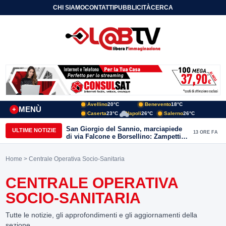
CHI SIAMO
CONTATTI
PUBBLICITÀ
CERCA
Avellino
20°C
Benevento
18°C
MENÙ
+
Caserta
23°C
Napoli
26°C
Salerno
26°C
San Giorgio del Sannio, marciapiede
ULTIME NOTIZIE
13 ORE FA
di via Falcone e Borsellino: Zampetti e
Lombardi replicano alle polemiche
Home
> Centrale Operativa Socio-Sanitaria
CENTRALE OPERATIVA
SOCIO-SANITARIA
Tutte le notizie, gli approfondimenti e gli aggiornamenti della
sezione.