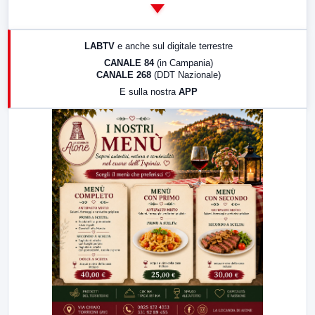
14:00
LabNews
17:00
LabNews (replica)
LABTV
e anche sul digitale terrestre
18:30
Di Faccia e di Profilo (repliche)
CANALE 84
(in Campania)
CANALE 268
(DDT Nazionale)
19:30
LabNews (Diretta)
E sulla nostra
APP
21:00
Free Sport
23:00
LabNews (replica)