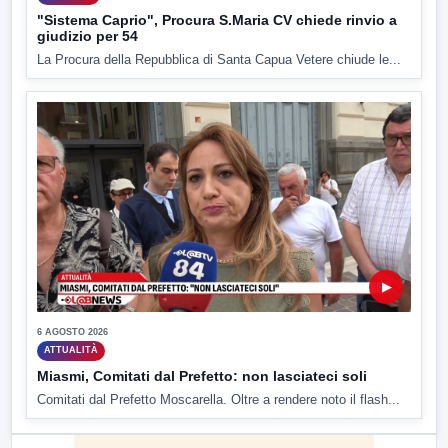
"Sistema Caprio", Procura S.Maria CV chiede rinvio a
giudizio per 54
La Procura della Repubblica di Santa Capua Vetere chiude le...
▶
6 AGOSTO 2026
ATTUALITÀ
Miasmi, Comitati dal Prefetto: non lasciateci soli
Comitati dal Prefetto Moscarella. Oltre a rendere noto il flash...