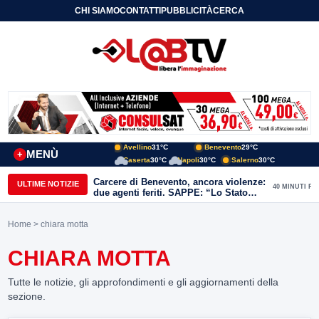
CHI SIAMO
CONTATTI
PUBBLICITÀ
CERCA
Avellino
31°C
Benevento
29°C
MENÙ
+
Caserta
30°C
Napoli
30°C
Salerno
30°C
Carcere di Benevento, ancora violenze:
ULTIME NOTIZIE
40 MINUTI FA
due agenti feriti. SAPPE: “Lo Stato
non può arretrare”
Home
> chiara motta
CHIARA MOTTA
Tutte le notizie, gli approfondimenti e gli aggiornamenti della
sezione.