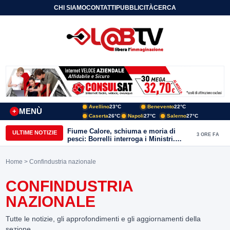
CHI SIAMO
CONTATTI
PUBBLICITÀ
CERCA
Avellino
23°C
Benevento
22°C
MENÙ
+
Caserta
26°C
Napoli
27°C
Salerno
27°C
Fiume Calore, schiuma e moria di
ULTIME NOTIZIE
3 ORE FA
pesci: Borrelli interroga i Ministri.
“Benevento paga l’assenza del
depuratore
Home
> Confindustria nazionale
CONFINDUSTRIA
NAZIONALE
Tutte le notizie, gli approfondimenti e gli aggiornamenti della
sezione.