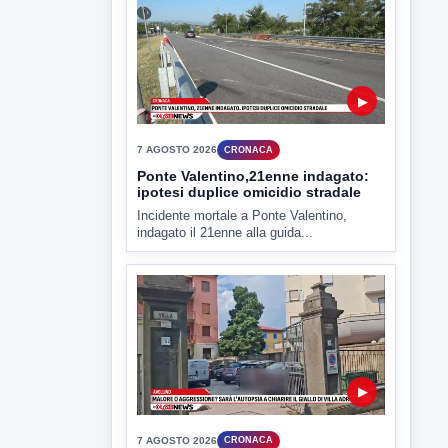
▶
7 AGOSTO 2026
CRONACA
Ponte Valentino,21enne indagato:
ipotesi duplice omicidio stradale
Incidente mortale a Ponte Valentino,
indagato il 21enne alla guida...
▶
7 AGOSTO 2026
CRONACA
Malore o aggressione? Sarà
l'autopsia a chiarire il giallo di Villa
Adriana
Sarà affidato con ogni probabilità all'inizio