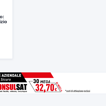
o:
izio
,