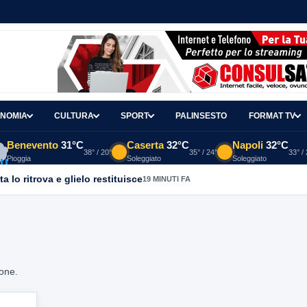
NOMIA
CULTURA
SPORT
PALINSESTO
FORMAT TV
Benevento
31°C
Caserta
32°C
Napoli
32°C
38° / 20°
35° / 24°
33° /
Pioggia
Soleggiato
Soleggiato
a lo ritrova e glielo restituisce
19 MINUTI FA
ione.