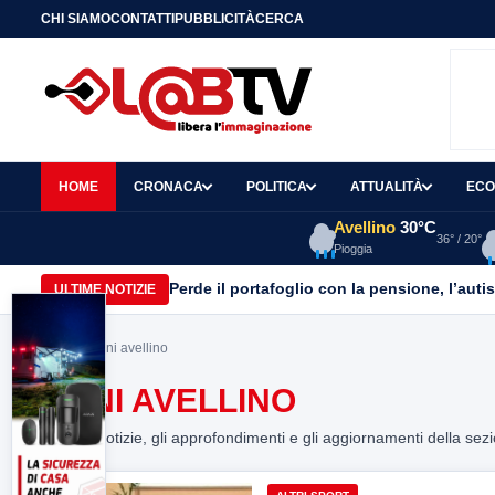
CHI SIAMO
CONTATTI
PUBBLICITÀ
CERCA
HOME
CRONACA
POLITICA
ATTUALITÀ
ECO
Avellino
30°C
36° / 20°
Pioggia
Perde il portafoglio con la pensione, l’autist
ULTIME NOTIZIE
Home
> coni avellino
CONI AVELLINO
Tutte le notizie, gli approfondimenti e gli aggiornamenti della sez