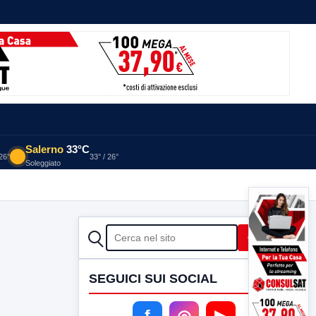
Salerno
33°C
 26°
33° / 26°
Soleggiato
CERCA
Cerca
SEGUICI SUI SOCIAL
f
◎
▶