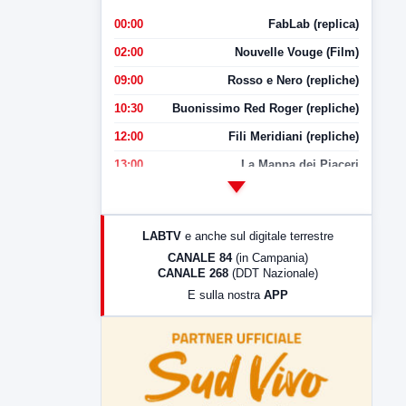
00:00
FabLab (replica)
02:00
Nouvelle Vouge (Film)
09:00
Rosso e Nero (repliche)
10:30
Buonissimo Red Roger (repliche)
12:00
Fili Meridiani (repliche)
13:00
La Mappa dei Piaceri
14:00
LabNews
17:00
LabNews (replica)
LABTV
e anche sul digitale terrestre
18:30
Di Faccia e di Profilo (repliche)
CANALE 84
(in Campania)
CANALE 268
(DDT Nazionale)
19:30
LabNews (Diretta)
E sulla nostra
APP
21:00
Free Sport
23:00
LabNews (replica)