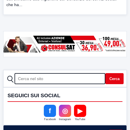
che ha...
CERCA
Cerca
SEGUICI SUI SOCIAL
f
◎
▶
Facebook
Instagram
YouTube