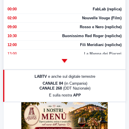
00:00
FabLab (replica)
02:00
Nouvelle Vouge (Film)
09:00
Rosso e Nero (repliche)
10:30
Buonissimo Red Roger (repliche)
12:00
Fili Meridiani (repliche)
13:00
La Mappa dei Piaceri
14:00
LabNews
17:00
LabNews (replica)
LABTV
e anche sul digitale terrestre
18:30
Di Faccia e di Profilo (repliche)
CANALE 84
(in Campania)
CANALE 268
(DDT Nazionale)
19:30
LabNews (Diretta)
E sulla nostra
APP
21:00
Free Sport
23:00
LabNews (replica)