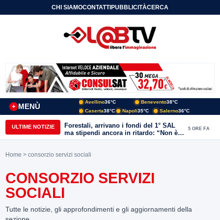
CHI SIAMO
CONTATTI
PUBBLICITÀ
CERCA
Avellino
36°C
Benevento
38°C
MENÙ
+
Caserta
38°C
Napoli
35°C
Salerno
36°C
Forestali, arrivano i fondi del 1° SAL
ULTIME NOTIZIE
5 ORE FA
ma stipendi ancora in ritardo: “Non è
più sostenibile”
Home
> consorzio servizi sociali
CONSORZIO SERVIZI
SOCIALI
Tutte le notizie, gli approfondimenti e gli aggiornamenti della
sezione.