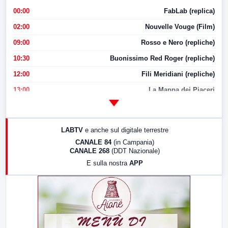
00:00
FabLab (replica)
02:00
Nouvelle Vouge (Film)
09:00
Rosso e Nero (repliche)
10:30
Buonissimo Red Roger (repliche)
12:00
Fili Meridiani (repliche)
13:00
La Mappa dei Piaceri
14:00
LabNews
17:00
LabNews (replica)
LABTV
e anche sul digitale terrestre
18:30
Di Faccia e di Profilo (repliche)
CANALE 84
(in Campania)
CANALE 268
(DDT Nazionale)
19:30
LabNews (Diretta)
E sulla nostra
APP
21:00
Free Sport
23:00
LabNews (replica)