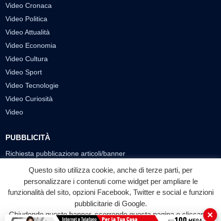
Video Cronaca
Video Politica
Video Attualità
Video Economia
Video Cultura
Video Sport
Video Tecnologie
Video Curiosità
Video
PUBBLICITÀ
Richiesta pubblicazione articoli/banner
Questo sito utilizza cookie, anche di terze parti, per
SEGUICI SUI SOCIAL
personalizzare i contenuti come widget per ampliare le
funzionalità del sito, opzioni Facebook, Twitter e social e funzioni
f
◎
▶
pubblicitarie di Google.
Facebook
Instagram
YouTube
×
Chiudendo questo banner, scorrendo questa pagina o cliccando