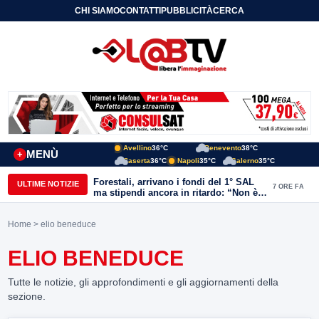
CHI SIAMO
CONTATTI
PUBBLICITÀ
CERCA
Avellino
36°C
Benevento
38°C
MENÙ
+
Caserta
36°C
Napoli
35°C
Salerno
35°C
Forestali, arrivano i fondi del 1° SAL
ULTIME NOTIZIE
7 ORE FA
ma stipendi ancora in ritardo: “Non è
più sostenibile”
Home
> elio beneduce
ELIO BENEDUCE
Tutte le notizie, gli approfondimenti e gli aggiornamenti della
sezione.