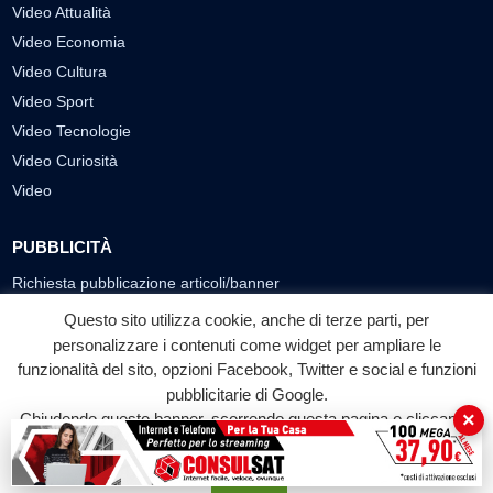
Video Attualità
Video Economia
Video Cultura
Video Sport
Video Tecnologie
Video Curiosità
Video
PUBBLICITÀ
Richiesta pubblicazione articoli/banner
Questo sito utilizza cookie, anche di terze parti, per
SEGUICI SUI SOCIAL
personalizzare i contenuti come widget per ampliare le
funzionalità del sito, opzioni Facebook, Twitter e social e funzioni
f
◎
▶
pubblicitarie di Google.
Facebook
Instagram
YouTube
×
Chiudendo questo banner, scorrendo questa pagina o cliccando
su qualunque suo elemento acconsenti all'uso dei cookie.
© 2026 LABTV - Tutti i diritti riservati
Accetta