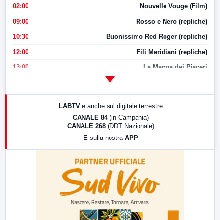
02:00
Nouvelle Vouge (Film)
09:00
Rosso e Nero (repliche)
10:30
Buonissimo Red Roger (repliche)
12:00
Fili Meridiani (repliche)
13:00
La Mappa dei Piaceri
14:00
LabNews
17:00
LabNews (replica)
LABTV
e anche sul digitale terrestre
18:30
Di Faccia e di Profilo (repliche)
CANALE 84
(in Campania)
CANALE 268
(DDT Nazionale)
19:30
LabNews (Diretta)
E sulla nostra
APP
21:00
Free Sport
23:00
LabNews (replica)