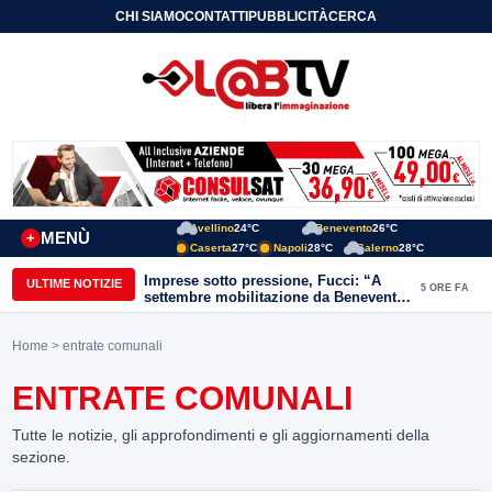
CHI SIAMO
CONTATTI
PUBBLICITÀ
CERCA
Avellino
24°C
Benevento
26°C
MENÙ
+
Caserta
27°C
Napoli
28°C
Salerno
28°C
Imprese sotto pressione, Fucci: “A
ULTIME NOTIZIE
5 ORE FA
settembre mobilitazione da Benevento
e Avellino”
Home
> entrate comunali
ENTRATE COMUNALI
Tutte le notizie, gli approfondimenti e gli aggiornamenti della
sezione.