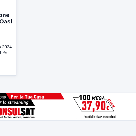
ione
’Oasi
h 2024
Life