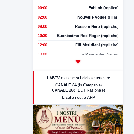
00:00
FabLab (replica)
02:00
Nouvelle Vouge (Film)
09:00
Rosso e Nero (repliche)
10:30
Buonissimo Red Roger (repliche)
12:00
Fili Meridiani (repliche)
13:00
La Mappa dei Piaceri
14:00
LabNews
17:00
LabNews (replica)
LABTV
e anche sul digitale terrestre
18:30
Di Faccia e di Profilo (repliche)
CANALE 84
(in Campania)
CANALE 268
(DDT Nazionale)
19:30
LabNews (Diretta)
E sulla nostra
APP
21:00
Free Sport
23:00
LabNews (replica)