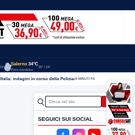
Salerno
34°C
 24°
35° / 24°
Poco nuvoloso
alia: indagini in corso della Polizia
26 MINUTI FA
CERCA
Cerca
SEGUICI SUI SOCIAL
f
◎
▶