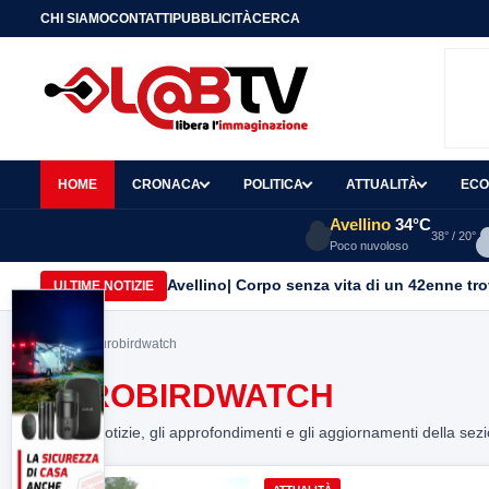
CHI SIAMO
CONTATTI
PUBBLICITÀ
CERCA
HOME
CRONACA
POLITICA
ATTUALITÀ
ECO
Avellino
34°C
38° / 20°
Poco nuvoloso
Avellino| Corpo senza vita di un 42enne trov
ULTIME NOTIZIE
Home
> Eurobirdwatch
EUROBIRDWATCH
Tutte le notizie, gli approfondimenti e gli aggiornamenti della sez