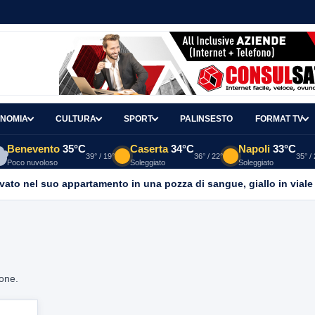
NOMIA
CULTURA
SPORT
PALINSESTO
FORMAT TV
Benevento
35°C
Caserta
34°C
Napoli
33°C
39° / 19°
36° / 22°
35° /
Poco nuvoloso
Soleggiato
Soleggiato
ato nel suo appartamento in una pozza di sangue, giallo in viale It
ione.