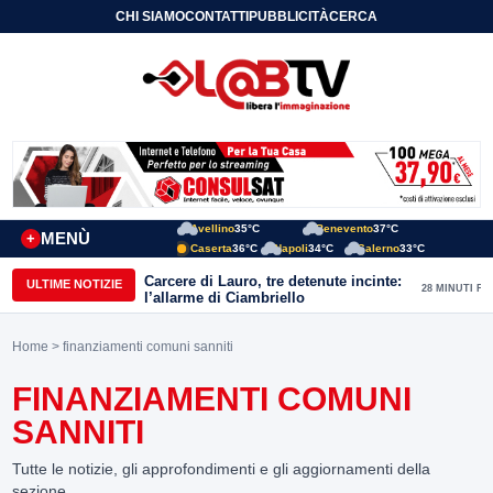
CHI SIAMO
CONTATTI
PUBBLICITÀ
CERCA
Avellino
35°C
Benevento
37°C
MENÙ
+
Caserta
36°C
Napoli
34°C
Salerno
33°C
Carcere di Lauro, tre detenute incinte:
ULTIME NOTIZIE
28 MINUTI FA
l’allarme di Ciambriello
Home
> finanziamenti comuni sanniti
FINANZIAMENTI COMUNI
SANNITI
Tutte le notizie, gli approfondimenti e gli aggiornamenti della
sezione.