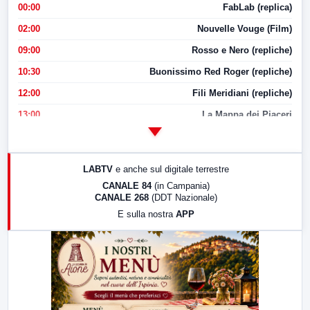
00:00
FabLab (replica)
02:00
Nouvelle Vouge (Film)
09:00
Rosso e Nero (repliche)
10:30
Buonissimo Red Roger (repliche)
12:00
Fili Meridiani (repliche)
13:00
La Mappa dei Piaceri
14:00
LabNews
17:00
LabNews (replica)
LABTV
e anche sul digitale terrestre
18:30
Di Faccia e di Profilo (repliche)
CANALE 84
(in Campania)
CANALE 268
(DDT Nazionale)
19:30
LabNews (Diretta)
E sulla nostra
APP
21:00
Free Sport
23:00
LabNews (replica)