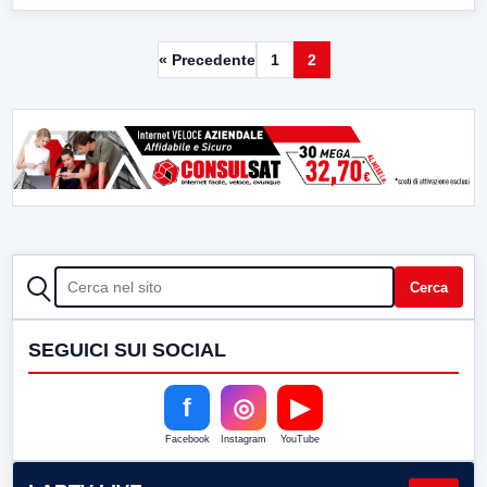
« Precedente
1
2
CERCA
Cerca
SEGUICI SUI SOCIAL
f
◎
▶
Facebook
Instagram
YouTube