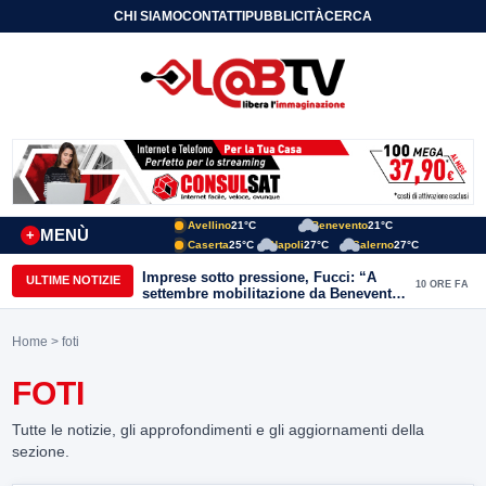
CHI SIAMO
CONTATTI
PUBBLICITÀ
CERCA
Avellino
21°C
Benevento
21°C
MENÙ
+
Caserta
25°C
Napoli
27°C
Salerno
27°C
Imprese sotto pressione, Fucci: “A
ULTIME NOTIZIE
10 ORE FA
settembre mobilitazione da Benevento
e Avellino”
Home
> foti
FOTI
Tutte le notizie, gli approfondimenti e gli aggiornamenti della
sezione.