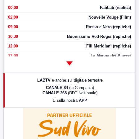
00:00
FabLab (replica)
02:00
Nouvelle Vouge (Film)
09:00
Rosso e Nero (repliche)
10:30
Buonissimo Red Roger (repliche)
12:00
Fili Meridiani (repliche)
13:00
La Mappa dei Piaceri
14:00
LabNews
17:00
LabNews (replica)
LABTV
e anche sul digitale terrestre
18:30
Di Faccia e di Profilo (repliche)
CANALE 84
(in Campania)
CANALE 268
(DDT Nazionale)
19:30
LabNews (Diretta)
E sulla nostra
APP
21:00
Free Sport
23:00
LabNews (replica)