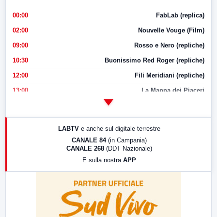
00:00
FabLab (replica)
02:00
Nouvelle Vouge (Film)
09:00
Rosso e Nero (repliche)
10:30
Buonissimo Red Roger (repliche)
12:00
Fili Meridiani (repliche)
13:00
La Mappa dei Piaceri
14:00
LabNews
17:00
LabNews (replica)
LABTV
e anche sul digitale terrestre
18:30
Di Faccia e di Profilo (repliche)
CANALE 84
(in Campania)
CANALE 268
(DDT Nazionale)
19:30
LabNews (Diretta)
E sulla nostra
APP
21:00
Free Sport
23:00
LabNews (replica)