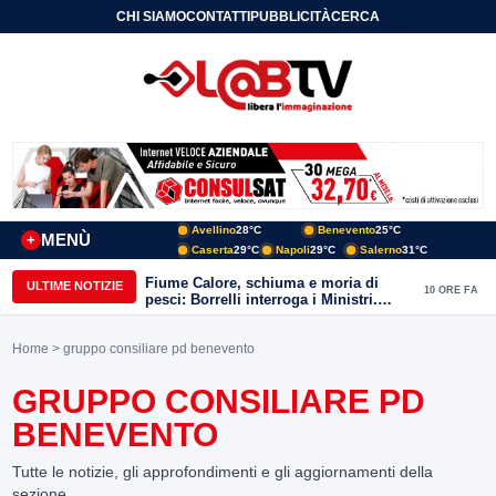
CHI SIAMO
CONTATTI
PUBBLICITÀ
CERCA
Avellino
28°C
Benevento
25°C
MENÙ
+
Caserta
29°C
Napoli
29°C
Salerno
31°C
Fiume Calore, schiuma e moria di
ULTIME NOTIZIE
10 ORE FA
pesci: Borrelli interroga i Ministri.
“Benevento paga l’assenza del
depuratore
Home
> gruppo consiliare pd benevento
GRUPPO CONSILIARE PD
BENEVENTO
Tutte le notizie, gli approfondimenti e gli aggiornamenti della
sezione.