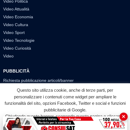
Video Politica
Video Attualità
Video Economia
Video Cultura
Video Sport
Video Tecnologie
Video Curiosità
Video
PUBBLICITÀ
Richiesta pubblicazione articoli/banner
Questo sito utilizza cookie, anche di terze parti, per
SEGUICI SUI SOCIAL
personalizzare i contenuti come widget per ampliare le
funzionalità del sito, opzioni Facebook, Twitter e social e funzioni
f
◎
▶
pubblicitarie di Google.
Facebook
Instagram
YouTube
×
Chiudendo questo banner, scorrendo questa pagina o cliccando
su qualunque suo elemento acconsenti all'uso dei cookie.