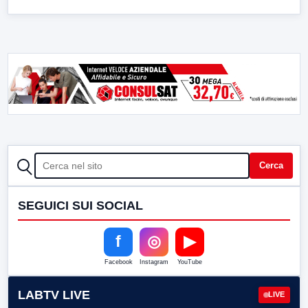
CERCA
Cerca
SEGUICI SUI SOCIAL
f
◎
▶
Facebook
Instagram
YouTube
LABTV LIVE
LIVE