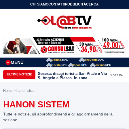
CHI SIAMO
CONTATTI
PUBBLICITÀ
CERCA
Avellino
34°C
Benevento
36°C
MENÙ
+
Caserta
35°C
Napoli
33°C
Salerno
33°C
Gesesa: disagi idrici a San Vitale e Via
ULTIME NOTIZIE
3 ORE FA
S. Angelo a Piesco. In zona
posizionata l’autobotte
Home
> hanon sistem
HANON SISTEM
Tutte le notizie, gli approfondimenti e gli aggiornamenti della
sezione.