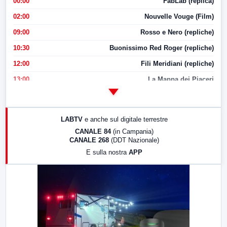
00:00
FabLab (replica)
02:00
Nouvelle Vouge (Film)
09:00
Rosso e Nero (repliche)
10:30
Buonissimo Red Roger (repliche)
12:00
Fili Meridiani (repliche)
13:00
La Mappa dei Piaceri
14:00
LabNews
17:00
LabNews (replica)
LABTV
e anche sul digitale terrestre
18:30
Di Faccia e di Profilo (repliche)
CANALE 84
(in Campania)
CANALE 268
(DDT Nazionale)
19:30
LabNews (Diretta)
E sulla nostra
APP
21:00
Free Sport
23:00
LabNews (replica)