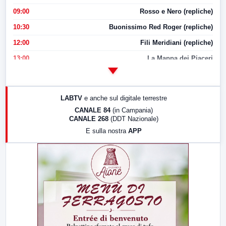
09:00
Rosso e Nero (repliche)
10:30
Buonissimo Red Roger (repliche)
12:00
Fili Meridiani (repliche)
13:00
La Mappa dei Piaceri
14:00
LabNews
17:00
LabNews (replica)
LABTV
e anche sul digitale terrestre
18:30
Di Faccia e di Profilo (repliche)
CANALE 84
(in Campania)
CANALE 268
(DDT Nazionale)
19:30
LabNews (Diretta)
E sulla nostra
APP
21:00
Free Sport
23:00
LabNews (replica)