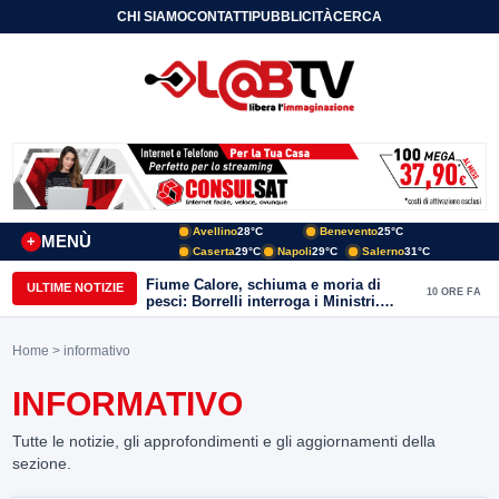
CHI SIAMO
CONTATTI
PUBBLICITÀ
CERCA
Avellino
28°C
Benevento
25°C
MENÙ
+
Caserta
29°C
Napoli
29°C
Salerno
31°C
Fiume Calore, schiuma e moria di
ULTIME NOTIZIE
10 ORE FA
pesci: Borrelli interroga i Ministri.
“Benevento paga l’assenza del
depuratore
Home
> informativo
INFORMATIVO
Tutte le notizie, gli approfondimenti e gli aggiornamenti della
sezione.