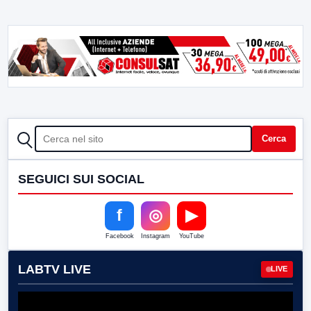
CERCA
Cerca
SEGUICI SUI SOCIAL
f
◎
▶
Facebook
Instagram
YouTube
LABTV LIVE
LIVE