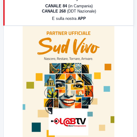
18:30
Di Faccia e di Profilo (repliche)
CANALE 84
(in Campania)
CANALE 268
(DDT Nazionale)
19:30
LabNews (Diretta)
E sulla nostra
APP
21:00
Free Sport
23:00
LabNews (replica)