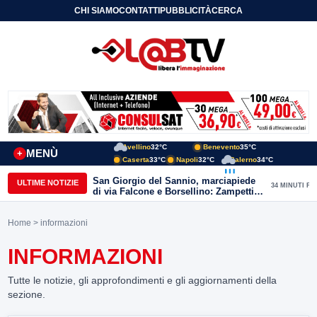
CHI SIAMO
CONTATTI
PUBBLICITÀ
CERCA
Avellino
32°C
Benevento
35°C
MENÙ
+
Caserta
33°C
Napoli
32°C
Salerno
34°C
San Giorgio del Sannio, marciapiede
ULTIME NOTIZIE
34 MINUTI FA
di via Falcone e Borsellino: Zampetti e
Lombardi replicano alle polemiche
Home
> informazioni
INFORMAZIONI
Tutte le notizie, gli approfondimenti e gli aggiornamenti della
sezione.