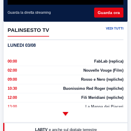
Guarda ora
Guarda la diretta streaming
VEDI TUTTI
PALINSESTO TV
LUNEDI 03/08
00:00
FabLab (replica)
02:00
Nouvelle Vouge (Film)
09:00
Rosso e Nero (repliche)
10:30
Buonissimo Red Roger (repliche)
12:00
Fili Meridiani (repliche)
13:00
La Mappa dei Piaceri
14:00
LabNews
17:00
LabNews (replica)
LABTV
e anche sul digitale terrestre