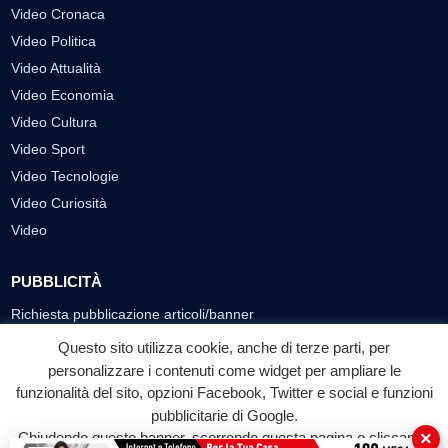
Video Cronaca
Video Politica
Video Attualità
Video Economia
Video Cultura
Video Sport
Video Tecnologie
Video Curiosità
Video
PUBBLICITÀ
Richiesta pubblicazione articoli/banner
Questo sito utilizza cookie, anche di terze parti, per
SEGUICI SUI SOCIAL
personalizzare i contenuti come widget per ampliare le
f
◎
▶
funzionalità del sito, opzioni Facebook, Twitter e social e funzioni
pubblicitarie di Google.
Facebook
Instagram
YouTube
×
Chiudendo questo banner, scorrendo questa pagina o cliccando