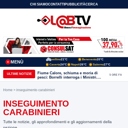
CHI SIAMO
CONTATTI
PUBBLICITÀ
CERCA
Avellino
21°C
Benevento
20°C
MENÙ
+
Caserta
24°C
Napoli
26°C
Salerno
27°C
Fiume Calore, schiuma e moria di
ULTIME NOTIZIE
5 ORE FA
pesci: Borrelli interroga i Ministri.
“Benevento paga l’assenza del
depuratore
Home
> inseguimento carabinieri
INSEGUIMENTO
CARABINIERI
Tutte le notizie, gli approfondimenti e gli aggiornamenti della
sezione.