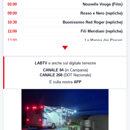
02:00
Nouvelle Vouge (Film)
09:00
Rosso e Nero (repliche)
10:30
Buonissimo Red Roger (repliche)
12:00
Fili Meridiani (repliche)
13:00
La Mappa dei Piaceri
14:00
LabNews
17:00
LabNews (replica)
LABTV
e anche sul digitale terrestre
18:30
Di Faccia e di Profilo (repliche)
CANALE 84
(in Campania)
CANALE 268
(DDT Nazionale)
19:30
LabNews (Diretta)
E sulla nostra
APP
21:00
Free Sport
23:00
LabNews (replica)