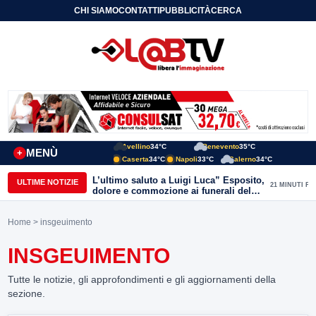
CHI SIAMO
CONTATTI
PUBBLICITÀ
CERCA
Avellino
34°C
Benevento
35°C
MENÙ
+
Caserta
34°C
Napoli
33°C
Salerno
34°C
L’ultimo saluto a Luigi Luca” Esposito,
ULTIME NOTIZIE
21 MINUTI FA
dolore e commozione ai funerali del
giornalista ucciso
Home
> insgeuimento
INSGEUIMENTO
Tutte le notizie, gli approfondimenti e gli aggiornamenti della
sezione.