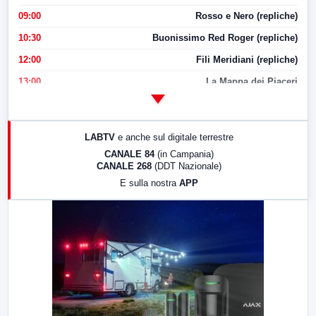
09:00
Rosso e Nero (repliche)
10:30
Buonissimo Red Roger (repliche)
12:00
Fili Meridiani (repliche)
13:00
La Mappa dei Piaceri
14:00
LabNews
17:00
LabNews (replica)
LABTV
e anche sul digitale terrestre
18:30
Di Faccia e di Profilo (repliche)
CANALE 84
(in Campania)
CANALE 268
(DDT Nazionale)
19:30
LabNews (Diretta)
E sulla nostra
APP
21:00
Free Sport
23:00
LabNews (replica)