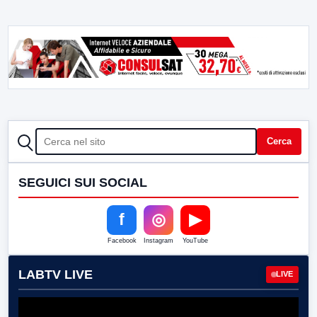
CERCA
Cerca
SEGUICI SUI SOCIAL
f
◎
▶
Facebook
Instagram
YouTube
LABTV LIVE
LIVE