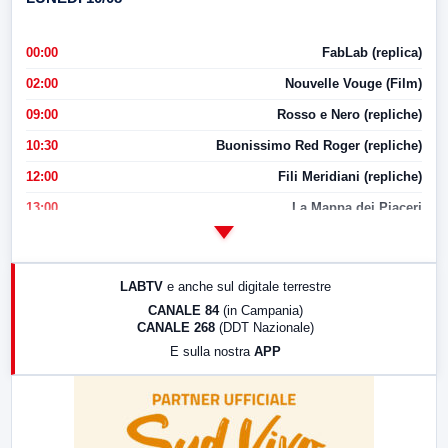
00:00
FabLab (replica)
02:00
Nouvelle Vouge (Film)
09:00
Rosso e Nero (repliche)
10:30
Buonissimo Red Roger (repliche)
12:00
Fili Meridiani (repliche)
13:00
La Mappa dei Piaceri
14:00
LabNews
17:00
LabNews (replica)
LABTV
e anche sul digitale terrestre
18:30
Di Faccia e di Profilo (repliche)
CANALE 84
(in Campania)
CANALE 268
(DDT Nazionale)
19:30
LabNews (Diretta)
E sulla nostra
APP
21:00
Free Sport
23:00
LabNews (replica)