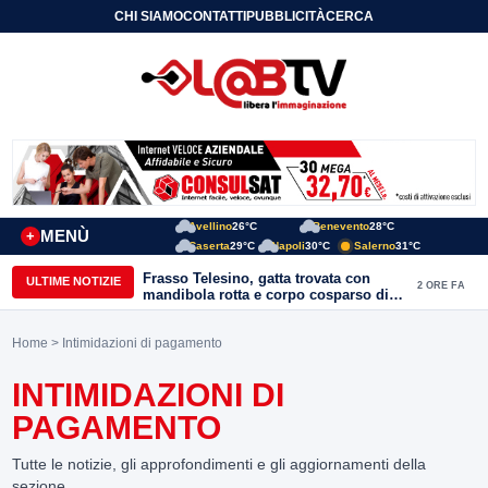
CHI SIAMO
CONTATTI
PUBBLICITÀ
CERCA
Avellino
26°C
Benevento
28°C
MENÙ
+
Caserta
29°C
Napoli
30°C
Salerno
31°C
Frasso Telesino, gatta trovata con
ULTIME NOTIZIE
2 ORE FA
mandibola rotta e corpo cosparso di
colla: “Atto di inaudita crudeltà”
Home
> Intimidazioni di pagamento
INTIMIDAZIONI DI
PAGAMENTO
Tutte le notizie, gli approfondimenti e gli aggiornamenti della
sezione.