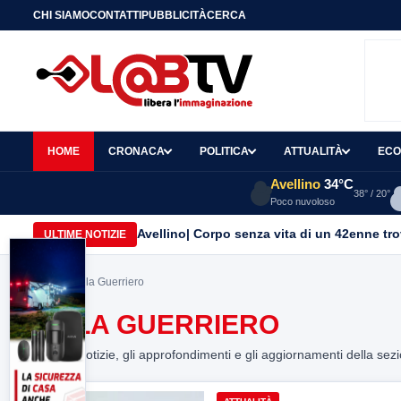
CHI SIAMO
CONTATTI
PUBBLICITÀ
CERCA
HOME
CRONACA
POLITICA
ATTUALITÀ
ECO
Avellino
34°C
38° / 20°
Poco nuvoloso
Avellino| Corpo senza vita di un 42enne trov
ULTIME NOTIZIE
Home
> leila Guerriero
LEILA GUERRIERO
Tutte le notizie, gli approfondimenti e gli aggiornamenti della sez