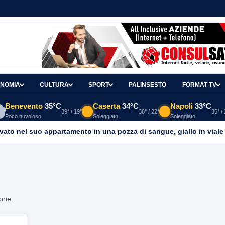
NOMIA
CULTURA
SPORT
PALINSESTO
FORMAT TV
Benevento
35°C
Caserta
34°C
Napoli
33°C
39° / 19°
36° / 22°
35° /
Poco nuvoloso
Soleggiato
Soleggiato
ato nel suo appartamento in una pozza di sangue, giallo in viale It
ione.