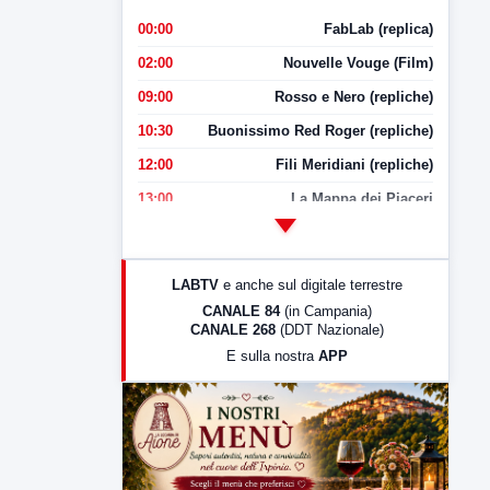
00:00
FabLab (replica)
02:00
Nouvelle Vouge (Film)
09:00
Rosso e Nero (repliche)
10:30
Buonissimo Red Roger (repliche)
12:00
Fili Meridiani (repliche)
13:00
La Mappa dei Piaceri
14:00
LabNews
17:00
LabNews (replica)
LABTV
e anche sul digitale terrestre
18:30
Di Faccia e di Profilo (repliche)
CANALE 84
(in Campania)
CANALE 268
(DDT Nazionale)
19:30
LabNews (Diretta)
E sulla nostra
APP
21:00
Free Sport
23:00
LabNews (replica)