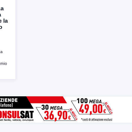
La
a
 la
o
na
emio