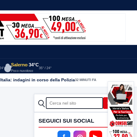
Salerno
34°C
 24°
35° / 24°
Poco nuvoloso
alia: indagini in corso della Polizia
32 MINUTI FA
CERCA
Cerca
SEGUICI SUI SOCIAL
f
◎
▶